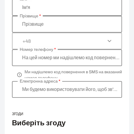
Введіть ваші особисті дані
Ім'я
Прізвище
*
Прізвище
+48
Номер телефону
*
На цей номер ми надішлемо код повернення
Ми надішлемо код повернення в SMS на вказаний
номер телефону
Електронна адреса
*
Ми будемо використовувати його, щоб зв'язатися 
ЗГОДИ
Виберіть згоду