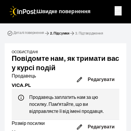
|
Швидке повернення
Зворотна посилка. Крок 2: Підсумки
Деталі повернення
2.
Підсумки
3.
Підтвердження
ОСОБИСТІ ДАНІ
Повідомте нам, як тримати вас
у курсі подій
Продавець
Редагувати
VICA.PL
Продавець заплатить нам за цю
посилку. Пам'ятайте, що ви
відправляєте її від імені продавця.
Розмір посилки
Редагувати