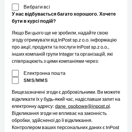
Вибрати всі
У нас відбувається багато хорошого. Хочете
бути в курсі подій?
Якщо Ви цього ще не зробили, надайте свою
згоду отримувати від InPost sp.z o.o. інформацію
про акції, продукти та послуги InPost sp.z o.o.,
інших компаній групи Integer та організацій, які
співпрацюють з цими компаніями через:
Електронна пошта
SMS/MMS
Вищезазначені згоди є добровільними. Ви можете
відкликати їх у будь-який час, надіславши запит на
електронну адресу:
dane_osobowe@inpost.pl
.
Відкликання згоди не впливає на законність
обробки, здійсненої до її відкликання.
Контролером ваших персональних даних є InPost