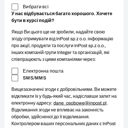
Вибрати всі
У нас відбувається багато хорошого. Хочете
бути в курсі подій?
Якщо Ви цього ще не зробили, надайте свою
згоду отримувати від InPost sp.z o.o. інформацію
про акції, продукти та послуги InPost sp.z o.o.,
інших компаній групи Integer та організацій, які
співпрацюють з цими компаніями через:
Електронна пошта
SMS/MMS
Вищезазначені згоди є добровільними. Ви можете
відкликати їх у будь-який час, надіславши запит на
електронну адресу:
dane_osobowe@inpost.pl
.
Відкликання згоди не впливає на законність
обробки, здійсненої до її відкликання.
Контролером ваших персональних даних є InPost