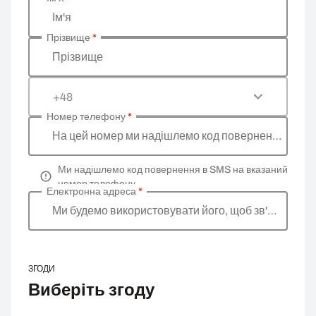
Введіть ваші особисті дані
Ім'я
Прізвище
*
Прізвище
+48
Номер телефону
*
На цей номер ми надішлемо код повернення
Ми надішлемо код повернення в SMS на вказаний
номер телефону
Електронна адреса
*
Ми будемо використовувати його, щоб зв'язатися 
ЗГОДИ
Виберіть згоду