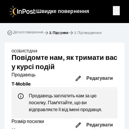
|
Швидке повернення
Зворотна посилка. Крок 2: Підсумки
Деталі повернення
2.
Підсумки
3.
Підтвердження
ОСОБИСТІ ДАНІ
Повідомте нам, як тримати вас
у курсі подій
Продавець
Редагувати
T-Mobile
Продавець заплатить нам за цю
посилку. Пам'ятайте, що ви
відправляєте її від імені продавця.
Розмір посилки
Редагувати