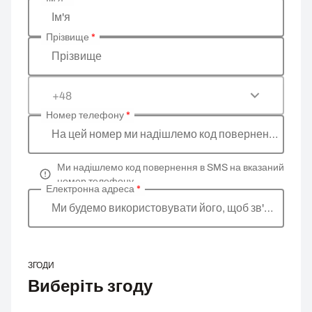
Введіть ваші особисті дані
Ім'я
Прізвище
*
Прізвище
+48
Номер телефону
*
На цей номер ми надішлемо код повернення
Ми надішлемо код повернення в SMS на вказаний
номер телефону
Електронна адреса
*
Ми будемо використовувати його, щоб зв'язатися 
ЗГОДИ
Виберіть згоду