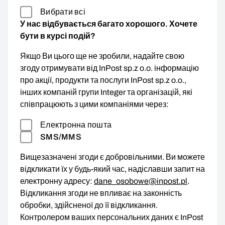
Вибрати всі
У нас відбувається багато хорошого. Хочете
бути в курсі подій?
Якщо Ви цього ще не зробили, надайте свою
згоду отримувати від InPost sp.z o.o. інформацію
про акції, продукти та послуги InPost sp.z o.o.,
інших компаній групи Integer та організацій, які
співпрацюють з цими компаніями через:
Електронна пошта
SMS/MMS
Вищезазначені згоди є добровільними. Ви можете
відкликати їх у будь-який час, надіславши запит на
електронну адресу:
dane_osobowe@inpost.pl
.
Відкликання згоди не впливає на законність
обробки, здійсненої до її відкликання.
Контролером ваших персональних даних є InPost