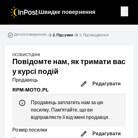
|
Швидке повернення
Зворотна посилка. Крок 2: Підсумки
Деталі повернення
2.
Підсумки
3.
Підтвердження
ОСОБИСТІ ДАНІ
Повідомте нам, як тримати вас
у курсі подій
Продавець
Редагувати
RPM-MOTO.PL
Продавець заплатить нам за цю
посилку. Пам'ятайте, що ви
відправляєте її від імені продавця.
Розмір посилки
Редагувати