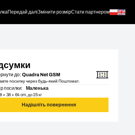
лка
Передай далі
Змінити розмір
Стати партнером
дсумки
рнути до:
Quadra Net GSM
авте посилку через будь-який Поштомат.
ір посилки:
Маленька
8 × 38 × 64 cm, до 25 кг
Надішліть повернення