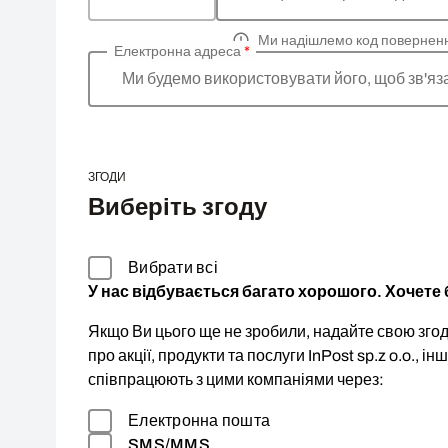
Ми надішлемо код повернен
Електронна адреса
*
Ми будемо використовувати його, щоб зв'яз
ЗГОДИ
Виберіть згоду
Вибрати всі
У нас відбувається багато хорошого. Хочете б
Якщо Ви цього ще не зробили, надайте свою згоду
про акції, продукти та послуги InPost sp.z o.o., ін
співпрацюють з цими компаніями через:
Електронна пошта
SMS/MMS