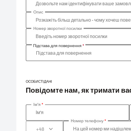
Дозвольте нам ідентифікувати ваше замов
Опис
Розкажіть більш детально - чому хочеш пове
Номер зворотної посилки
Введіть номер зворотної посилки
Підстава для повернення
*
Підстава для повернення
ОСОБИСТІ ДАНІ
Повідомте нам, як тримати вас
Ім'я
*
Введіть ваші особисті дані
Ім'я
Номер телефону
*
На цей номер ми надішлем
+48