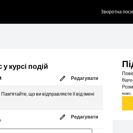
Зворотна поси
Пі
 у курсі подій
Пове
M
Редагувати
Відпр
Розм
макс. 
Пам'ятайте, що ви відправляєте її від імені
Редагувати
,