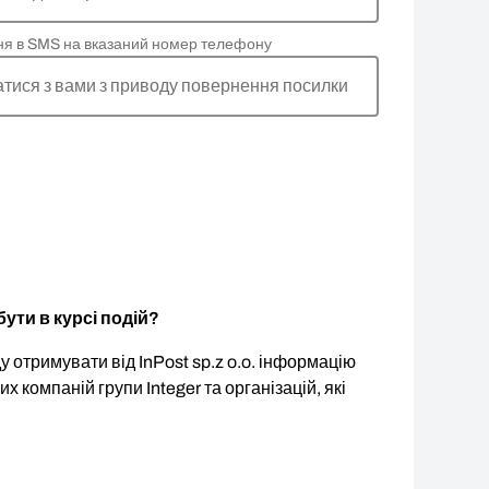
ня в SMS на вказаний номер телефону
атися з вами з приводу повернення посилки
ути в курсі подій?
 отримувати від InPost sp.z o.o. інформацію
ших компаній групи Integer та організацій, які