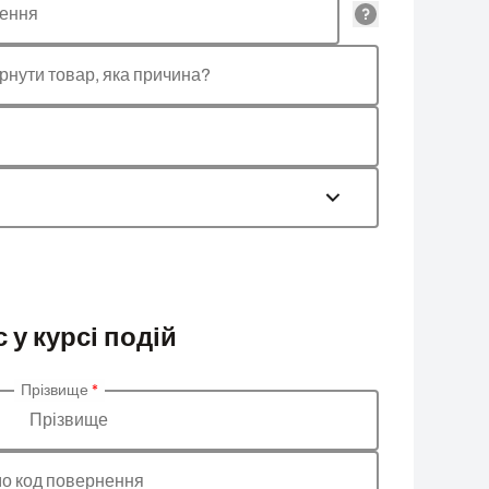
лення
рнути товар, яка причина?
 у курсі подій
Прізвище
*
Прізвище
о код повернення