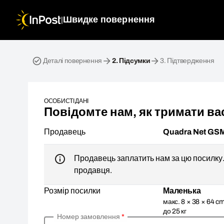
|
Швидке повернення
Зворотна посилка. Крок 2: Підсумки
Деталі повернення
2.
Підсумки
3.
Підтвердження
ОСОБИСТІ ДАНІ
Повідомте нам, як тримати вас
Продавець
Quadra Net GS
Продавець заплатить нам за цю посилку. 
продавця.
Розмір посилки
Маленька
макс. 8 × 38 × 64 cm
до 25 кг
Номер замовлення
*