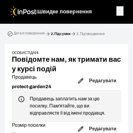
|
Швидке повернення
Зворотна посилка. Крок 2: Підсумки
Деталі повернення
2.
Підсумки
3.
Підтвердження
ОСОБИСТІ ДАНІ
Повідомте нам, як тримати вас
у курсі подій
Продавець
Редагувати
protect-garden24
Продавець заплатить нам за цю
посилку. Пам'ятайте, що ви
відправляєте її від імені продавця.
Розмір посилки
Редагувати