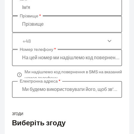
Введіть ваші особисті дані
Ім'я
Прізвище
*
Прізвище
+48
Номер телефону
*
На цей номер ми надішлемо код повернення
Ми надішлемо код повернення в SMS на вказаний
номер телефону
Електронна адреса
*
Ми будемо використовувати його, щоб зв'язатися 
ЗГОДИ
Виберіть згоду