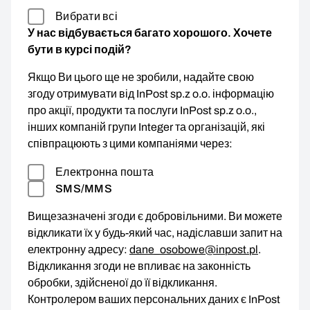
Вибрати всі
У нас відбувається багато хорошого. Хочете
бути в курсі подій?
Якщо Ви цього ще не зробили, надайте свою
згоду отримувати від InPost sp.z o.o. інформацію
про акції, продукти та послуги InPost sp.z o.o.,
інших компаній групи Integer та організацій, які
співпрацюють з цими компаніями через:
Електронна пошта
SMS/MMS
Вищезазначені згоди є добровільними. Ви можете
відкликати їх у будь-який час, надіславши запит на
електронну адресу:
dane_osobowe@inpost.pl
.
Відкликання згоди не впливає на законність
обробки, здійсненої до її відкликання.
Контролером ваших персональних даних є InPost