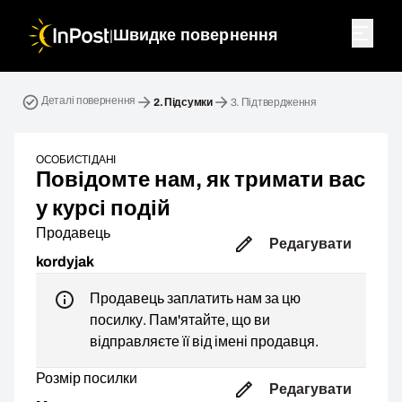
|
Швидке повернення
Зворотна посилка. Крок 2: Підсумки
Деталі повернення
2.
Підсумки
3.
Підтвердження
ОСОБИСТІ ДАНІ
Повідомте нам, як тримати вас
у курсі подій
Продавець
Редагувати
kordyjak
Продавець заплатить нам за цю
посилку. Пам'ятайте, що ви
відправляєте її від імені продавця.
Розмір посилки
Редагувати