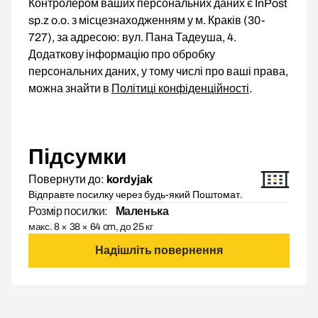
Контролером ваших персональних даних є InPost
sp.z o.o. з місцезнаходженням у м. Краків (30-
727), за адресою: вул. Пана Тадеуша, 4.
Додаткову інформацію про обробку
персональних даних, у тому числі про ваші права,
можна знайти в
Політиці конфіденційності
.
Підсумки
Повернути до:
kordyjak
Відправте посилку через будь-який Поштомат.
Розмір посилки:
Маленька
макс. 8 × 38 × 64 cm, до 25 кг
Надішліть повернення