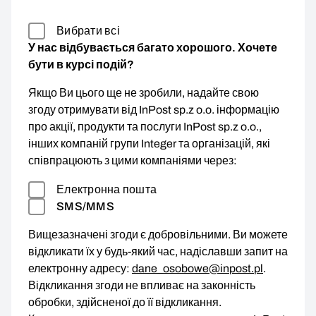
Вибрати всі
У нас відбувається багато хорошого. Хочете
бути в курсі подій?
Якщо Ви цього ще не зробили, надайте свою
згоду отримувати від InPost sp.z o.o. інформацію
про акції, продукти та послуги InPost sp.z o.o.,
інших компаній групи Integer та організацій, які
співпрацюють з цими компаніями через:
Електронна пошта
SMS/MMS
Вищезазначені згоди є добровільними. Ви можете
відкликати їх у будь-який час, надіславши запит на
електронну адресу:
dane_osobowe@inpost.pl
.
Відкликання згоди не впливає на законність
обробки, здійсненої до її відкликання.