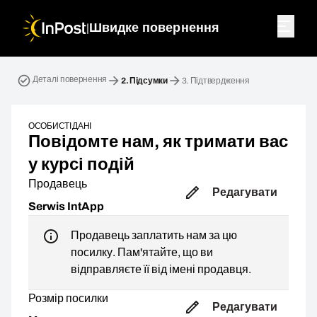
|
Швидке повернення
Зворотна посилка. Крок 2: Підсумки
Деталі повернення
2.
Підсумки
3.
Підтвердження
ОСОБИСТІ ДАНІ
Повідомте нам, як тримати вас
у курсі подій
Продавець
Редагувати
Serwis IntApp
Продавець заплатить нам за цю
посилку. Пам'ятайте, що ви
відправляєте її від імені продавця.
Розмір посилки
Редагувати