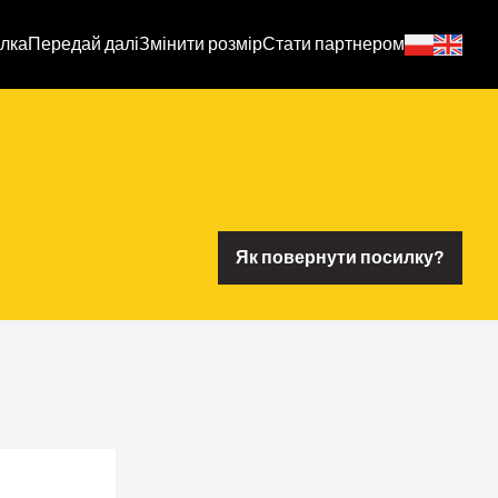
лка
Передай далі
Змінити розмір
Стати партнером
Як повернути посилку?