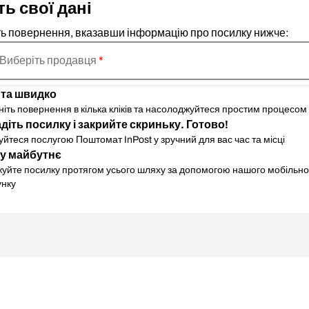
ть свої дані
ть повернення, вказавши інформацію про посилку нижче:
Виберіть продавця
*
 та швидко
ніть повернення в кілька кліків та насолоджуйтеся простим процесом
діть посилку і закрийте скриньку. Готово!
йтеся послугою Поштомат InPost у зручний для вас час та місці
у майбутнє
жуйте посилку протягом усього шляху за допомогою нашого мобільно
унку