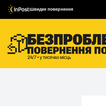
|
Швидке повернення
24/7 • у тисячах місць
Зворотна посилка. Крок 1: Деталі повернення