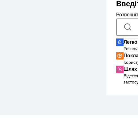
Введі
Розпочні
Легко
Розпоч
Покла
Користу
Шлях 
Відсте
застос