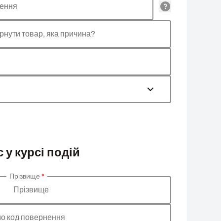
лення
рнути товар, яка причина?
 у курсі подій
Прізвище
*
Прізвище
о код повернення