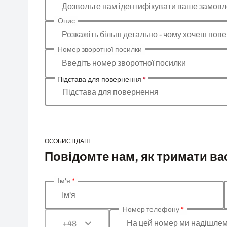
Дозвольте нам ідентифікувати ваше замов
Опис
Розкажіть більш детально - чому хочеш пове
Номер зворотної посилки
Введіть номер зворотної посилки
Підстава для повернення
*
Підстава для повернення
ОСОБИСТІ ДАНІ
Повідомте нам, як тримати вас
Ім'я
*
Введіть ваші особисті дані
Ім'я
Номер телефону
*
На цей номер ми надішлем
+48