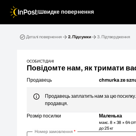
|
Швидке повернення
Зворотна посилка. Крок 2: Підсумки
Деталі повернення
2.
Підсумки
3.
Підтвердження
ОСОБИСТІ ДАНІ
Повідомте нам, як тримати вас
Продавець
chmurka ze szn
Продавець заплатить нам за цю посилку. 
продавця.
Розмір посилки
Маленька
макс. 8 × 38 × 64 cm
до 25 кг
Номер замовлення
*