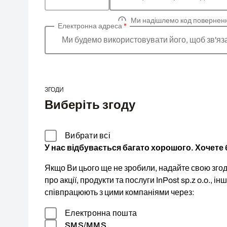
Ми надішлемо код повернен
Електронна адреса
*
Ми будемо використовувати його, щоб зв'яз
ЗГОДИ
Виберіть згоду
Вибрати всі
У нас відбувається багато хорошого. Хочете б
Якщо Ви цього ще не зробили, надайте свою згоду
про акції, продукти та послуги InPost sp.z o.o., ін
співпрацюють з цими компаніями через:
Електронна пошта
SMS/MMS