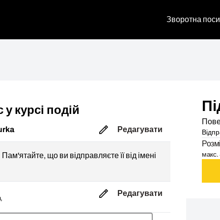
Зворотна поси
Пі
 у курсі подій
Пове
urka
Редагувати
Відпр
Розм
макс. 
Пам'ятайте, що ви відправляєте її від імені
Редагувати
,