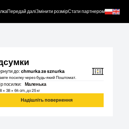
лка
Передай далі
Змінити розмір
Стати партнером
дсумки
рнути до:
chmurka ze sznurka
авте посилку через будь-який Поштомат.
ір посилки:
Маленька
8 × 38 × 64 cm, до 25 кг
Надішліть повернення