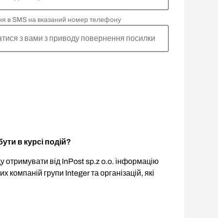
ня в SMS на вказаний номер телефону
атися з вами з приводу повернення посилки
ути в курсі подій?
 отримувати від InPost sp.z o.o. інформацію
ших компаній групи Integer та організацій, які