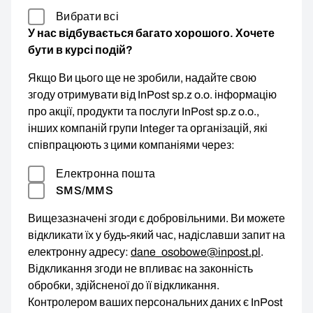
Вибрати всі
У нас відбувається багато хорошого. Хочете
бути в курсі подій?
Якщо Ви цього ще не зробили, надайте свою
згоду отримувати від InPost sp.z o.o. інформацію
про акції, продукти та послуги InPost sp.z o.o.,
інших компаній групи Integer та організацій, які
співпрацюють з цими компаніями через:
Електронна пошта
SMS/MMS
Вищезазначені згоди є добровільними. Ви можете
відкликати їх у будь-який час, надіславши запит на
електронну адресу:
dane_osobowe@inpost.pl
.
Відкликання згоди не впливає на законність
обробки, здійсненої до її відкликання.
Контролером ваших персональних даних є InPost