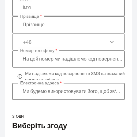
Введіть ваші особисті дані
Ім'я
Прізвище
*
Прізвище
+48
Номер телефону
*
На цей номер ми надішлемо код повернення
Ми надішлемо код повернення в SMS на вказаний
номер телефону
Електронна адреса
*
Ми будемо використовувати його, щоб зв'язатися 
ЗГОДИ
Виберіть згоду