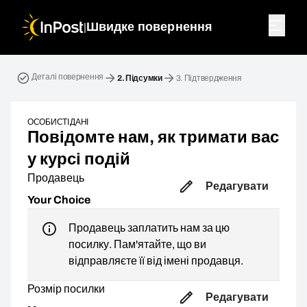
|
Швидке повернення
Зворотна посилка. Крок 2: Підсумки
Деталі повернення
2.
Підсумки
3.
Підтвердження
ОСОБИСТІ ДАНІ
Повідомте нам, як тримати вас
у курсі подій
Продавець
Редагувати
Your Choice
Продавець заплатить нам за цю
посилку. Пам'ятайте, що ви
відправляєте її від імені продавця.
Розмір посилки
Редагувати