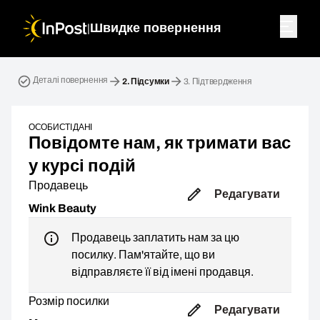
|
Швидке повернення
Зворотна посилка. Крок 2: Підсумки
Деталі повернення
2.
Підсумки
3.
Підтвердження
ОСОБИСТІ ДАНІ
Повідомте нам, як тримати вас
у курсі подій
Продавець
Редагувати
Wink Beauty
Продавець заплатить нам за цю
посилку. Пам'ятайте, що ви
відправляєте її від імені продавця.
Розмір посилки
Редагувати