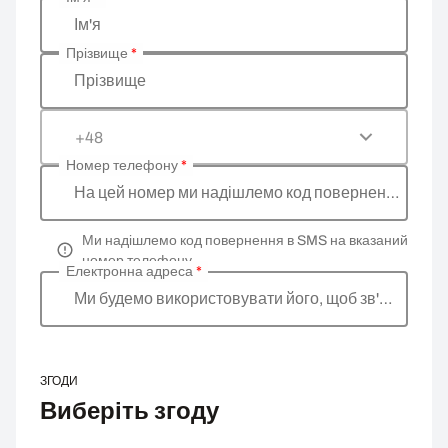
Введіть ваші особисті дані
Ім'я
Прізвище
*
Прізвище
+48
Номер телефону
*
На цей номер ми надішлемо код повернення
Ми надішлемо код повернення в SMS на вказаний
номер телефону
Електронна адреса
*
Ми будемо використовувати його, щоб зв'язатися 
ЗГОДИ
Виберіть згоду