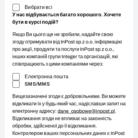
Вибрати всі
У нас відбувається багато хорошого. Хочете
бути в курсі подій?
Якщо Ви цього ще не зробили, надайте свою
згоду отримувати від InPost sp.z o.o. інформацію
про акції, продукти та послуги InPost sp.z o.o.,
інших компаній групи Integer та організацій, які
співпрацюють з цими компаніями через:
Електронна пошта
SMS/MMS
Вищезазначені згоди є добровільними. Ви можете
відкликати їх у будь-який час, надіславши запит на
електронну адресу:
dane_osobowe@inpost.pl
.
Відкликання згоди не впливає на законність
обробки, здійсненої до її відкликання.
Контролером ваших персональних даних є InPost