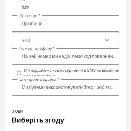
Введіть ваші особисті дані
Ім'я
Прізвище
*
Прізвище
+48
Номер телефону
*
На цей номер ми надішлемо код повернення
Ми надішлемо код повернення в SMS на вказаний
номер телефону
Електронна адреса
*
Ми будемо використовувати його, щоб зв'язатися 
ЗГОДИ
Виберіть згоду