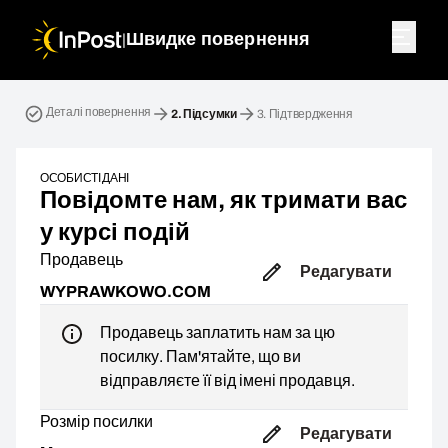
|
Швидке повернення
Зворотна посилка. Крок 2: Підсумки
Деталі повернення
2.
Підсумки
3.
Підтвердження
ОСОБИСТІ ДАНІ
Повідомте нам, як тримати вас
у курсі подій
Продавець
Редагувати
WYPRAWKOWO.COM
Продавець заплатить нам за цю
посилку. Пам'ятайте, що ви
відправляєте її від імені продавця.
Розмір посилки
Редагувати