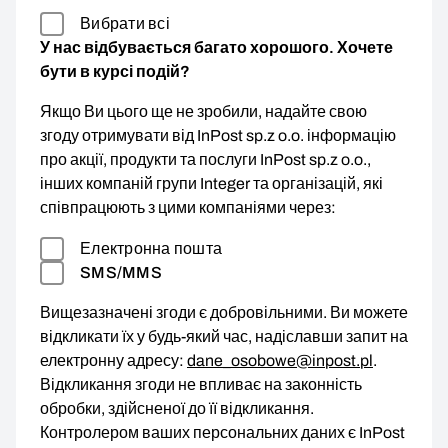
Вибрати всі
У нас відбувається багато хорошого. Хочете
бути в курсі подій?
Якщо Ви цього ще не зробили, надайте свою
згоду отримувати від InPost sp.z o.o. інформацію
про акції, продукти та послуги InPost sp.z o.o.,
інших компаній групи Integer та організацій, які
співпрацюють з цими компаніями через:
Електронна пошта
SMS/MMS
Вищезазначені згоди є добровільними. Ви можете
відкликати їх у будь-який час, надіславши запит на
електронну адресу:
dane_osobowe@inpost.pl
.
Відкликання згоди не впливає на законність
обробки, здійсненої до її відкликання.
Контролером ваших персональних даних є InPost