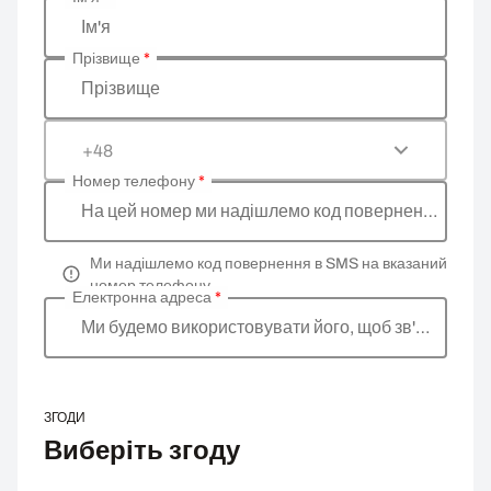
Введіть ваші особисті дані
Ім'я
Прізвище
*
Прізвище
+48
Номер телефону
*
На цей номер ми надішлемо код повернення
Ми надішлемо код повернення в SMS на вказаний
номер телефону
Електронна адреса
*
Ми будемо використовувати його, щоб зв'язатися 
ЗГОДИ
Виберіть згоду