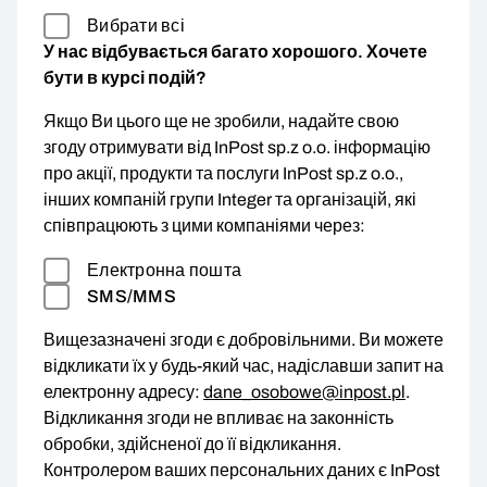
Вибрати всі
У нас відбувається багато хорошого. Хочете
бути в курсі подій?
Якщо Ви цього ще не зробили, надайте свою
згоду отримувати від InPost sp.z o.o. інформацію
про акції, продукти та послуги InPost sp.z o.o.,
інших компаній групи Integer та організацій, які
співпрацюють з цими компаніями через:
Електронна пошта
SMS/MMS
Вищезазначені згоди є добровільними. Ви можете
відкликати їх у будь-який час, надіславши запит на
електронну адресу:
dane_osobowe@inpost.pl
.
Відкликання згоди не впливає на законність
обробки, здійсненої до її відкликання.
Контролером ваших персональних даних є InPost