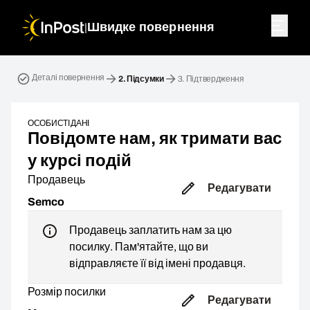
|
Швидке повернення
Зворотна посилка. Крок 2: Підсумки
Деталі повернення
2.
Підсумки
3.
Підтвердження
ОСОБИСТІ ДАНІ
Повідомте нам, як тримати вас
у курсі подій
Продавець
Редагувати
Semco
Продавець заплатить нам за цю
посилку. Пам'ятайте, що ви
відправляєте її від імені продавця.
Розмір посилки
Редагувати