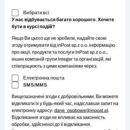
Вибрати всі
У нас відбувається багато хорошого. Хочете
бути в курсі подій?
Якщо Ви цього ще не зробили, надайте свою
згоду отримувати від InPost sp.z o.o. інформацію
про акції, продукти та послуги InPost sp.z o.o.,
інших компаній групи Integer та організацій, які
співпрацюють з цими компаніями через:
Електронна пошта
SMS/MMS
Вищезазначені згоди є добровільними. Ви можете
відкликати їх у будь-який час, надіславши запит на
електронну адресу:
dane_osobowe@inpost.pl
.
Відкликання згоди не впливає на законність
обробки, здійсненої до її відкликання.