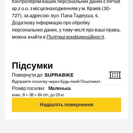
Контролером ваших персональних даних є InPost
sp.z o.o. з місцезнаходженням у м. Краків (30-
727), за адресою: вул. Пана Тадеуша, 4.
Додаткову інформацію про обробку
персональних даних, у тому числі про ваші права,
можна знайти в
Політиці конфіденційності
.
Підсумки
Повернути до:
SUPRABIKE
Відправте посилку через будь-який Поштомат.
Розмір посилки:
Маленька
макс. 8 × 38 × 64 cm, до 25 кг
Надішліть повернення