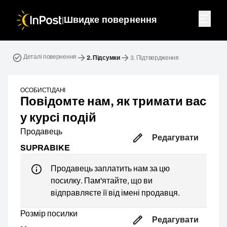
|
Швидке повернення
Зворотна посилка. Крок 2: Підсумки
Деталі повернення
2.
Підсумки
3.
Підтвердження
ОСОБИСТІ ДАНІ
Повідомте нам, як тримати вас
у курсі подій
Продавець
Редагувати
SUPRABIKE
Продавець заплатить нам за цю
посилку. Пам'ятайте, що ви
відправляєте її від імені продавця.
Розмір посилки
Редагувати