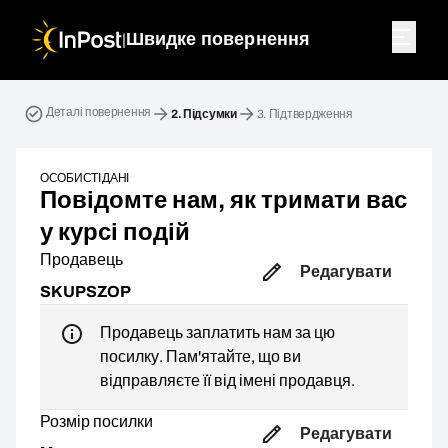
|
Швидке повернення
Зворотна посилка. Крок 2: Підсумки
Деталі повернення
2.
Підсумки
3.
Підтвердження
ОСОБИСТІ ДАНІ
Повідомте нам, як тримати вас
у курсі подій
Продавець
Редагувати
SKUPSZOP
Продавець заплатить нам за цю
посилку. Пам'ятайте, що ви
відправляєте її від імені продавця.
Розмір посилки
Редагувати