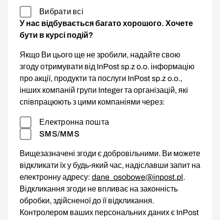
Вибрати всі
У нас відбувається багато хорошого. Хочете
бути в курсі подій?
Якщо Ви цього ще не зробили, надайте свою
згоду отримувати від InPost sp.z o.o. інформацію
про акції, продукти та послуги InPost sp.z o.o.,
інших компаній групи Integer та організацій, які
співпрацюють з цими компаніями через:
Електронна пошта
SMS/MMS
Вищезазначені згоди є добровільними. Ви можете
відкликати їх у будь-який час, надіславши запит на
електронну адресу:
dane_osobowe@inpost.pl
.
Відкликання згоди не впливає на законність
обробки, здійсненої до її відкликання.
Контролером ваших персональних даних є InPost