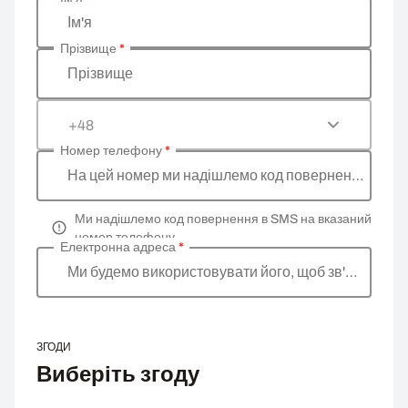
Введіть ваші особисті дані
Ім'я
Прізвище
*
Прізвище
+48
Номер телефону
*
На цей номер ми надішлемо код повернення
Ми надішлемо код повернення в SMS на вказаний
номер телефону
Електронна адреса
*
Ми будемо використовувати його, щоб зв'язатися 
ЗГОДИ
Виберіть згоду