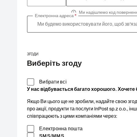
Ми надішлемо код повернен
Електронна адреса
*
Ми будемо використовувати його, щоб зв'яз
ЗГОДИ
Виберіть згоду
Вибрати всі
У нас відбувається багато хорошого. Хочете б
Якщо Ви цього ще не зробили, надайте свою згоду
про акції, продукти та послуги InPost sp.z o.o., ін
співпрацюють з цими компаніями через:
Електронна пошта
SMS/MMS