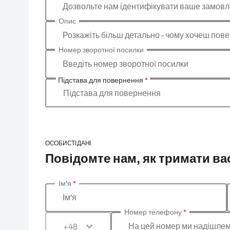
Дозвольте нам ідентифікувати ваше замов
Опис
Розкажіть більш детально - чому хочеш пове
Номер зворотної посилки
Введіть номер зворотної посилки
Підстава для повернення
*
Підстава для повернення
ОСОБИСТІ ДАНІ
Повідомте нам, як тримати вас
Ім'я
*
Введіть ваші особисті дані
Ім'я
Номер телефону
*
На цей номер ми надішлем
+48