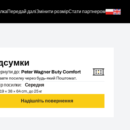
лка
Передай далі
Змінити розмір
Стати партнером
дсумки
рнути до:
Peter Wagner Buty Comfort
авте посилку через будь-який Поштомат.
ір посилки:
Середня
19 × 38 × 64 cm, до 25 кг
Надішліть повернення