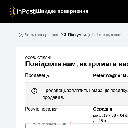
|
Швидке повернення
Зворотна посилка. Крок 2: Підсумки
Деталі повернення
2.
Підсумки
3.
Підтвердження
ОСОБИСТІ ДАНІ
Повідомте нам, як тримати вас
Продавець
Peter Wagner B
Продавець заплатить нам за цю посилку. 
продавця.
Розмір посилки
Середня
макс. 19 × 38 × 64 c
до 25 кг
Номер замовлення
*