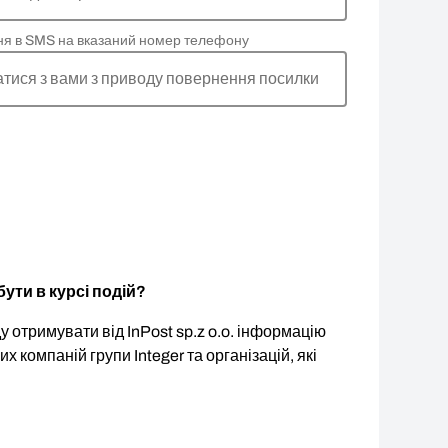
ня в SMS на вказаний номер телефону
атися з вами з приводу повернення посилки
ути в курсі подій?
 отримувати від InPost sp.z o.o. інформацію
ших компаній групи Integer та організацій, які