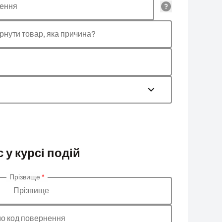
лення
рнути товар, яка причина?
 у курсі подій
Прізвище
*
Прізвище
о код повернення