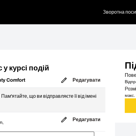
Зворотна поси
Пі
 у курсі подій
Пове
uty Comfort
Редагувати
Відпр
Розм
макс. 
Пам'ятайте, що ви відправляєте її від імені
Редагувати
m,