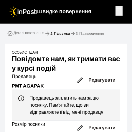
|
Швидке повернення
Зворотна посилка. Крок 2: Підсумки
Деталі повернення
2.
Підсумки
3.
Підтвердження
ОСОБИСТІ ДАНІ
Повідомте нам, як тримати вас
у курсі подій
Продавець
Редагувати
PMT AGAPAK
Продавець заплатить нам за цю
посилку. Пам'ятайте, що ви
відправляєте її від імені продавця.
Розмір посилки
Редагувати