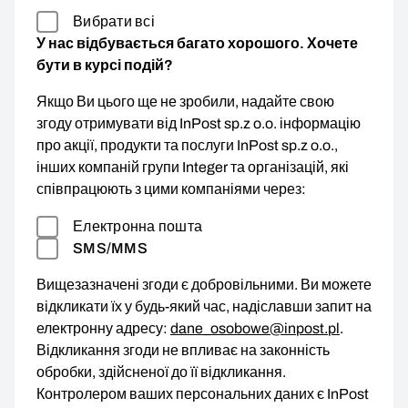
Вибрати всі
У нас відбувається багато хорошого. Хочете
бути в курсі подій?
Якщо Ви цього ще не зробили, надайте свою
згоду отримувати від InPost sp.z o.o. інформацію
про акції, продукти та послуги InPost sp.z o.o.,
інших компаній групи Integer та організацій, які
співпрацюють з цими компаніями через:
Електронна пошта
SMS/MMS
Вищезазначені згоди є добровільними. Ви можете
відкликати їх у будь-який час, надіславши запит на
електронну адресу:
dane_osobowe@inpost.pl
.
Відкликання згоди не впливає на законність
обробки, здійсненої до її відкликання.
Контролером ваших персональних даних є InPost