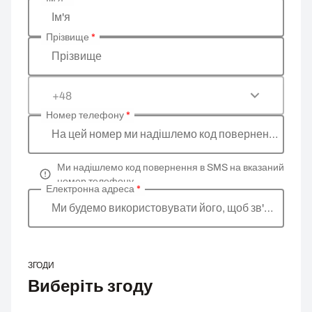
Введіть ваші особисті дані
Ім'я
Прізвище
*
Прізвище
+48
Номер телефону
*
На цей номер ми надішлемо код повернення
Ми надішлемо код повернення в SMS на вказаний
номер телефону
Електронна адреса
*
Ми будемо використовувати його, щоб зв'язатися 
ЗГОДИ
Виберіть згоду