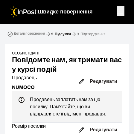
|
Швидке повернення
Зворотна посилка. Крок 2: Підсумки
Деталі повернення
2.
Підсумки
3.
Підтвердження
ОСОБИСТІ ДАНІ
Повідомте нам, як тримати вас
у курсі подій
Продавець
Редагувати
NUMOCO
Продавець заплатить нам за цю
посилку. Пам'ятайте, що ви
відправляєте її від імені продавця.
Розмір посилки
Редагувати