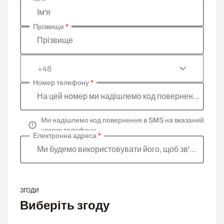
Введіть ваші особисті дані
Ім'я
Прізвище
*
Прізвище
+48
Номер телефону
*
На цей номер ми надішлемо код повернення
Ми надішлемо код повернення в SMS на вказаний
номер телефону
Електронна адреса
*
Ми будемо використовувати його, щоб зв'язатися 
ЗГОДИ
Виберіть згоду