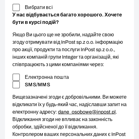
Вибрати всі
У нас відбувається багато хорошого. Хочете
бути в курсі подій?
Якщо Ви цього ще не зробили, надайте свою
згоду отримувати від InPost sp.z o.o. інформацію
про акції, продукти та послуги InPost sp.z o.o.,
інших компаній групи Integer та організацій, які
співпрацюють з цими компаніями через:
Електронна пошта
SMS/MMS
Вищезазначені згоди є добровільними. Ви можете
відкликати їх у будь-який час, надіславши запит на
електронну адресу:
dane_osobowe@inpost.pl
.
Відкликання згоди не впливає на законність
обробки, здійсненої до її відкликання.
Контролером ваших персональних даних є InPost