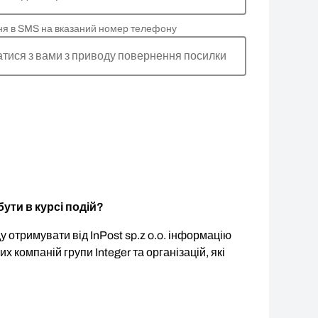
ня в SMS на вказаний номер телефону
атися з вами з приводу повернення посилки
ути в курсі подій?
 отримувати від InPost sp.z o.o. інформацію
ших компаній групи Integer та організацій, які