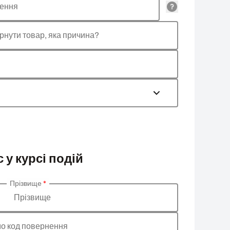
лення
рнути товар, яка причина?
 у курсі подій
Прізвище
*
Прізвище
о код повернення