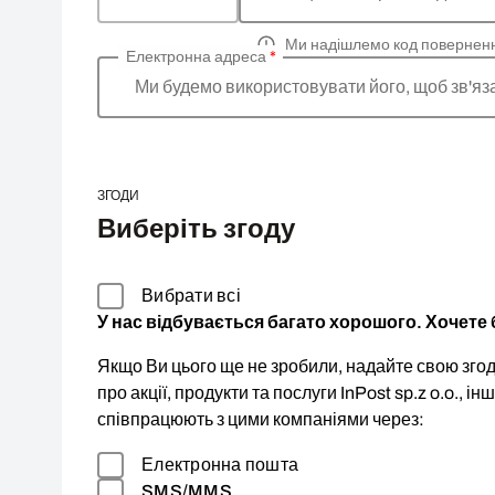
Ми надішлемо код повернен
Електронна адреса
*
Ми будемо використовувати його, щоб зв'яз
ЗГОДИ
Виберіть згоду
Вибрати всі
У нас відбувається багато хорошого. Хочете б
Якщо Ви цього ще не зробили, надайте свою згоду
про акції, продукти та послуги InPost sp.z o.o., ін
співпрацюють з цими компаніями через:
Електронна пошта
SMS/MMS