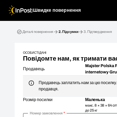
|
Швидке повернення
Зворотна посилка. Крок 2: Підсумки
Деталі повернення
2.
Підсумки
3.
Підтвердження
ОСОБИСТІ ДАНІ
Повідомте нам, як тримати вас
Majster Polska 
Продавець
internetowy Gr
Продавець заплатить нам за цю посилку. 
продавця.
Розмір посилки
Маленька
макс. 8 × 38 × 64 cm
до 25 кг
Номер замовлення
*