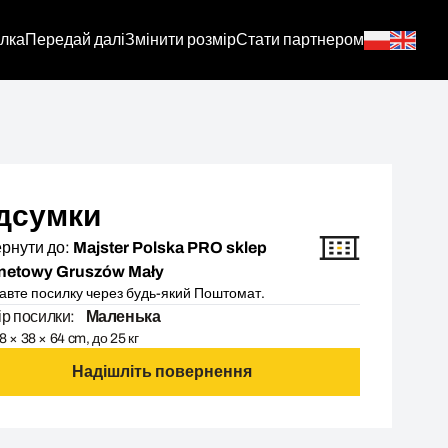
лка
Передай далі
Змінити розмір
Стати партнером
дсумки
рнути до:
Majster Polska PRO sklep
rnetowy Gruszów Mały
авте посилку через будь-який Поштомат.
ір посилки:
Маленька
8 × 38 × 64 cm, до 25 кг
Надішліть повернення