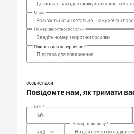
Дозвольте нам ідентифікувати ваше замов
Опис
Розкажіть більш детально - чому хочеш пове
Номер зворотної посилки
Введіть номер зворотної посилки
Підстава для повернення
*
Підстава для повернення
ОСОБИСТІ ДАНІ
Повідомте нам, як тримати вас
Ім'я
*
Введіть ваші особисті дані
Ім'я
Номер телефону
*
На цей номер ми надішлем
+48