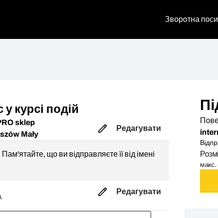
Зворотна поси
Пі
 у курсі подій
Пове
PRO sklep
Редагувати
inte
uszów Mały
Відпр
Пам'ятайте, що ви відправляєте її від імені
Розм
макс. 
Редагувати
,