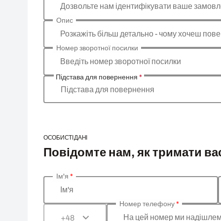
Дозвольте нам ідентифікувати ваше замов
Опис
Розкажіть більш детально - чому хочеш пове
Номер зворотної посилки
Введіть номер зворотної посилки
Підстава для повернення
*
Підстава для повернення
ОСОБИСТІ ДАНІ
Повідомте нам, як тримати вас
Ім'я
*
Введіть ваші особисті дані
Ім'я
Номер телефону
*
На цей номер ми надішлем
+48