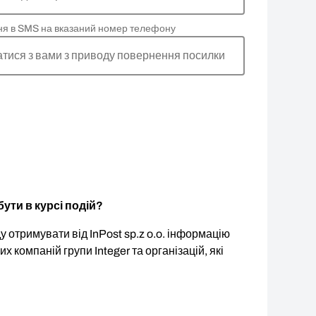
ня в SMS на вказаний номер телефону
атися з вами з приводу повернення посилки
ути в курсі подій?
 отримувати від InPost sp.z o.o. інформацію
ших компаній групи Integer та організацій, які