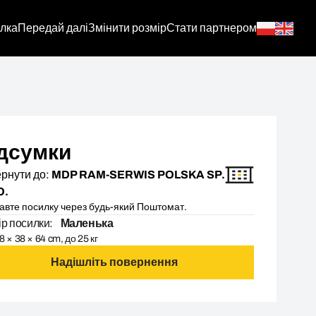
лка
Передай далі
Змінити розмір
Стати партнером
дсумки
рнути до:
MDP RAM-SERWIS POLSKA SP.
O.
авте посилку через будь-який Поштомат.
ір посилки:
Маленька
8 × 38 × 64 cm, до 25 кг
Надішліть повернення