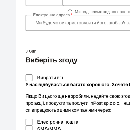
Ми надішлемо код повернен
Електронна адреса
*
Ми будемо використовувати його, щоб зв'яз
ЗГОДИ
Виберіть згоду
Вибрати всі
У нас відбувається багато хорошого. Хочете б
Якщо Ви цього ще не зробили, надайте свою згоду
про акції, продукти та послуги InPost sp.z o.o., ін
співпрацюють з цими компаніями через:
Електронна пошта
SMS/MMS