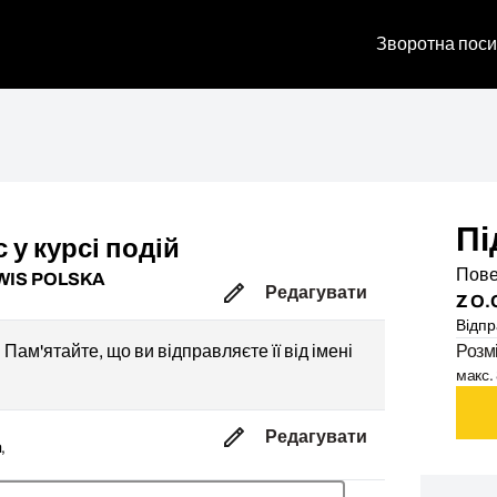
Зворотна поси
Пі
 у курсі подій
Пове
WIS POLSKA
Редагувати
Z O.
Відпр
Пам'ятайте, що ви відправляєте її від імені
Розм
макс. 
Редагувати
,