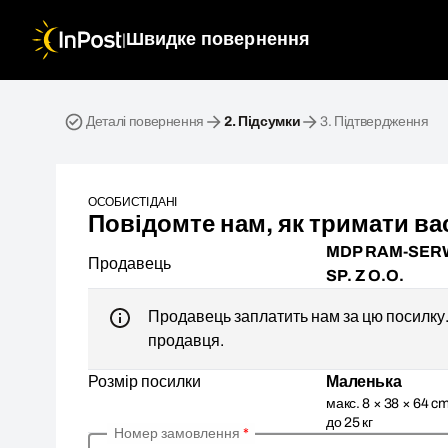
|
Швидке повернення
Зворотна посилка. Крок 2: Підсумки
Деталі повернення
2.
Підсумки
3.
Підтвердження
ОСОБИСТІ ДАНІ
Повідомте нам, як тримати вас
MDP RAM-SER
Продавець
SP. Z O.O.
Продавець заплатить нам за цю посилку. 
продавця.
Розмір посилки
Маленька
макс. 8 × 38 × 64 cm
до 25 кг
Номер замовлення
*