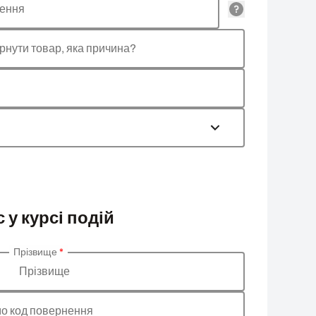
лення
рнути товар, яка причина?
 у курсі подій
Прізвище
*
Прізвище
о код повернення