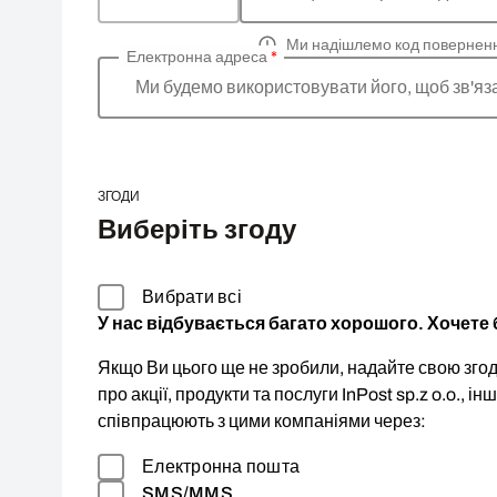
Ми надішлемо код повернен
Електронна адреса
*
Ми будемо використовувати його, щоб зв'яз
ЗГОДИ
Виберіть згоду
Вибрати всі
У нас відбувається багато хорошого. Хочете б
Якщо Ви цього ще не зробили, надайте свою згоду
про акції, продукти та послуги InPost sp.z o.o., ін
співпрацюють з цими компаніями через:
Електронна пошта
SMS/MMS