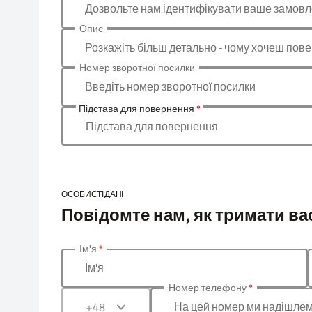
Дозвольте нам ідентифікувати ваше замов
Опис
Розкажіть більш детально - чому хочеш пове
Номер зворотної посилки
Введіть номер зворотної посилки
Підстава для повернення
*
Підстава для повернення
ОСОБИСТІ ДАНІ
Повідомте нам, як тримати вас
Ім'я
*
Введіть ваші особисті дані
Ім'я
Номер телефону
*
На цей номер ми надішлем
+48