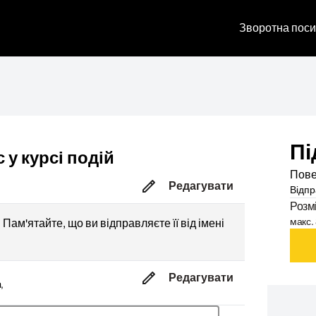
Зворотна поси
Пі
 у курсі подій
Пове
Редагувати
Відпр
Розм
макс. 
Пам'ятайте, що ви відправляєте її від імені
Редагувати
,