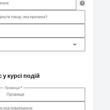
лення
рнути товар, яка причина?
 у курсі подій
Прізвище
*
Прізвище
о код повернення