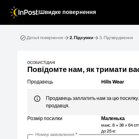
|
Швидке повернення
Зворотна посилка. Крок 2: Підсумки
Деталі повернення
2.
Підсумки
3.
Підтвердження
ОСОБИСТІ ДАНІ
Повідомте нам, як тримати вас
Продавець
Hills Wear
Продавець заплатить нам за цю посилку. 
продавця.
Розмір посилки
Маленька
макс. 8 × 38 × 64 cm
до 25 кг
Номер замовлення
*