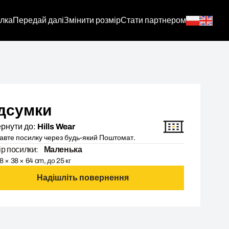
лка
Передай далі
Змінити розмір
Стати партнером
дсумки
рнути до:
Hills Wear
авте посилку через будь-який Поштомат.
ір посилки:
Маленька
8 × 38 × 64 cm, до 25 кг
Надішліть повернення