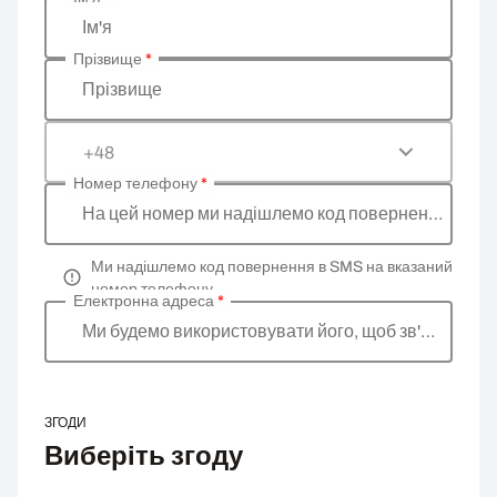
Введіть ваші особисті дані
Ім'я
Прізвище
*
Прізвище
+48
Номер телефону
*
На цей номер ми надішлемо код повернення
Ми надішлемо код повернення в SMS на вказаний
номер телефону
Електронна адреса
*
Ми будемо використовувати його, щоб зв'язатися 
ЗГОДИ
Виберіть згоду