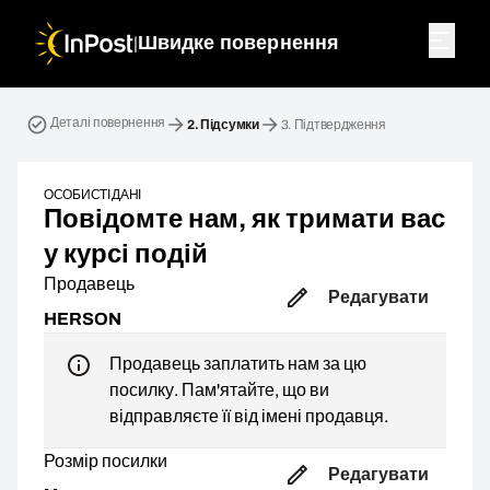
|
Швидке повернення
Зворотна посилка. Крок 2: Підсумки
Деталі повернення
2.
Підсумки
3.
Підтвердження
ОСОБИСТІ ДАНІ
Повідомте нам, як тримати вас
у курсі подій
Продавець
Редагувати
HERSON
Продавець заплатить нам за цю
посилку. Пам'ятайте, що ви
відправляєте її від імені продавця.
Розмір посилки
Редагувати