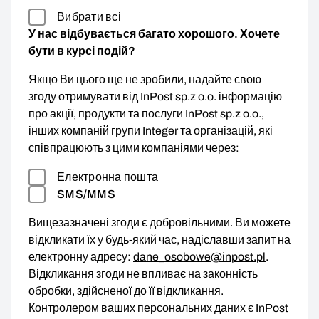
Вибрати всі
У нас відбувається багато хорошого. Хочете
бути в курсі подій?
Якщо Ви цього ще не зробили, надайте свою
згоду отримувати від InPost sp.z o.o. інформацію
про акції, продукти та послуги InPost sp.z o.o.,
інших компаній групи Integer та організацій, які
співпрацюють з цими компаніями через:
Електронна пошта
SMS/MMS
Вищезазначені згоди є добровільними. Ви можете
відкликати їх у будь-який час, надіславши запит на
електронну адресу:
dane_osobowe@inpost.pl
.
Відкликання згоди не впливає на законність
обробки, здійсненої до її відкликання.
Контролером ваших персональних даних є InPost