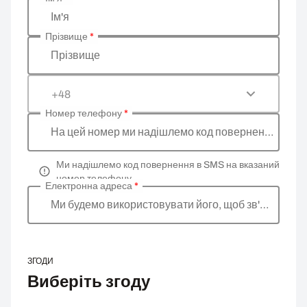
Введіть ваші особисті дані
Ім'я
Прізвище
*
Прізвище
+48
Номер телефону
*
На цей номер ми надішлемо код повернення
Ми надішлемо код повернення в SMS на вказаний
номер телефону
Електронна адреса
*
Ми будемо використовувати його, щоб зв'язатися 
ЗГОДИ
Виберіть згоду