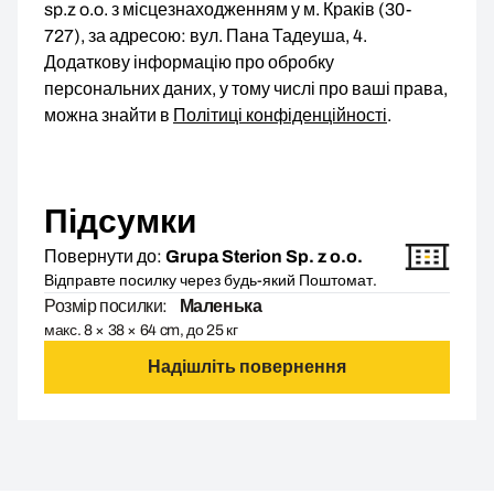
sp.z o.o. з місцезнаходженням у м. Краків (30-
727), за адресою: вул. Пана Тадеуша, 4.
Додаткову інформацію про обробку
персональних даних, у тому числі про ваші права,
можна знайти в
Політиці конфіденційності
.
Підсумки
Повернути до:
Grupa Sterion Sp. z o.o.
Відправте посилку через будь-який Поштомат.
Розмір посилки:
Маленька
макс. 8 × 38 × 64 cm, до 25 кг
Надішліть повернення