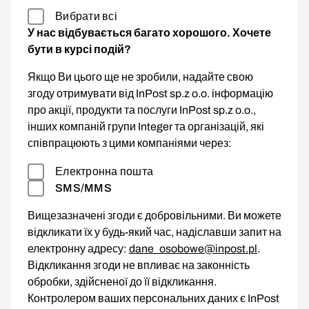
Вибрати всі
У нас відбувається багато хорошого. Хочете
бути в курсі подій?
Якщо Ви цього ще не зробили, надайте свою
згоду отримувати від InPost sp.z o.o. інформацію
про акції, продукти та послуги InPost sp.z o.o.,
інших компаній групи Integer та організацій, які
співпрацюють з цими компаніями через:
Електронна пошта
SMS/MMS
Вищезазначені згоди є добровільними. Ви можете
відкликати їх у будь-який час, надіславши запит на
електронну адресу:
dane_osobowe@inpost.pl
.
Відкликання згоди не впливає на законність
обробки, здійсненої до її відкликання.
Контролером ваших персональних даних є InPost