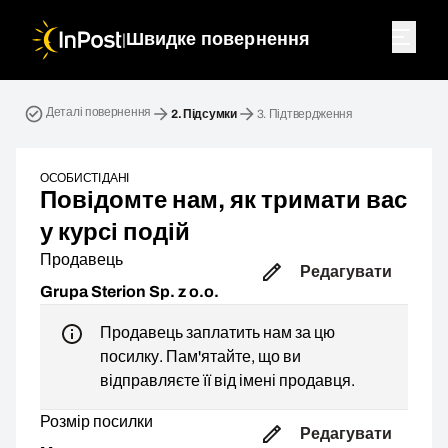
|
Швидке повернення
Зворотна посилка. Крок 2: Підсумки
Деталі повернення
2.
Підсумки
3.
Підтвердження
ОСОБИСТІ ДАНІ
Повідомте нам, як тримати вас
у курсі подій
Продавець
Редагувати
Grupa Sterion Sp. z o.o.
Продавець заплатить нам за цю
посилку. Пам'ятайте, що ви
відправляєте її від імені продавця.
Розмір посилки
Редагувати