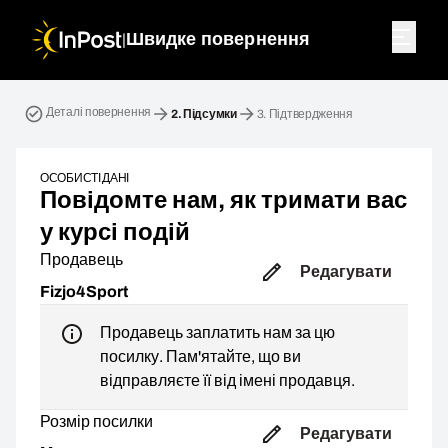
|
Швидке повернення
Зворотна посилка. Крок 2: Підсумки
Деталі повернення
2.
Підсумки
3.
Підтвердження
ОСОБИСТІ ДАНІ
Повідомте нам, як тримати вас
у курсі подій
Продавець
Редагувати
Fizjo4Sport
Продавець заплатить нам за цю
посилку. Пам'ятайте, що ви
відправляєте її від імені продавця.
Розмір посилки
Редагувати