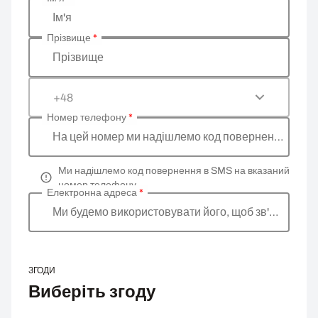
Введіть ваші особисті дані
Ім'я
Прізвище
*
Прізвище
+48
Номер телефону
*
На цей номер ми надішлемо код повернення
Ми надішлемо код повернення в SMS на вказаний
номер телефону
Електронна адреса
*
Ми будемо використовувати його, щоб зв'язатися 
ЗГОДИ
Виберіть згоду