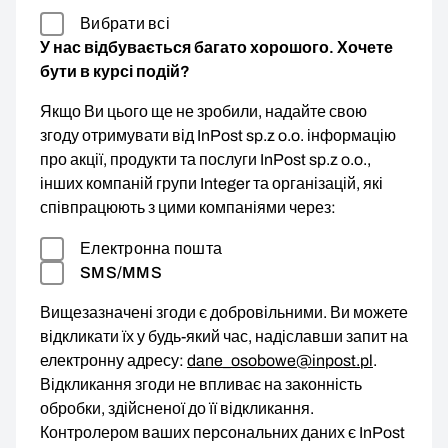
Вибрати всі
У нас відбувається багато хорошого. Хочете
бути в курсі подій?
Якщо Ви цього ще не зробили, надайте свою
згоду отримувати від InPost sp.z o.o. інформацію
про акції, продукти та послуги InPost sp.z o.o.,
інших компаній групи Integer та організацій, які
співпрацюють з цими компаніями через:
Електронна пошта
SMS/MMS
Вищезазначені згоди є добровільними. Ви можете
відкликати їх у будь-який час, надіславши запит на
електронну адресу:
dane_osobowe@inpost.pl
.
Відкликання згоди не впливає на законність
обробки, здійсненої до її відкликання.
Контролером ваших персональних даних є InPost