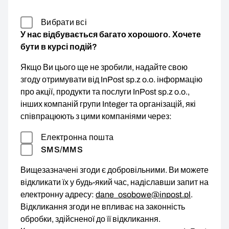
Вибрати всі
У нас відбувається багато хорошого. Хочете
бути в курсі подій?
Якщо Ви цього ще не зробили, надайте свою
згоду отримувати від InPost sp.z o.o. інформацію
про акції, продукти та послуги InPost sp.z o.o.,
інших компаній групи Integer та організацій, які
співпрацюють з цими компаніями через:
Електронна пошта
SMS/MMS
Вищезазначені згоди є добровільними. Ви можете
відкликати їх у будь-який час, надіславши запит на
електронну адресу:
dane_osobowe@inpost.pl
.
Відкликання згоди не впливає на законність
обробки, здійсненої до її відкликання.