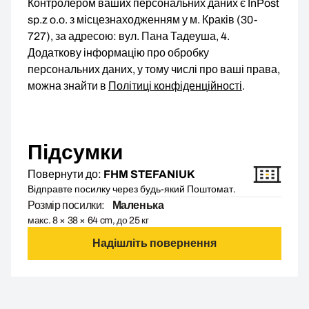
Контролером ваших персональних даних є InPost
sp.z o.o. з місцезнаходженням у м. Краків (30-
727), за адресою: вул. Пана Тадеуша, 4.
Додаткову інформацію про обробку
персональних даних, у тому числі про ваші права,
можна знайти в
Політиці конфіденційності
.
Підсумки
Повернути до:
FHM STEFANIUK
Відправте посилку через будь-який Поштомат.
Розмір посилки:
Маленька
макс. 8 × 38 × 64 cm, до 25 кг
Надішліть повернення