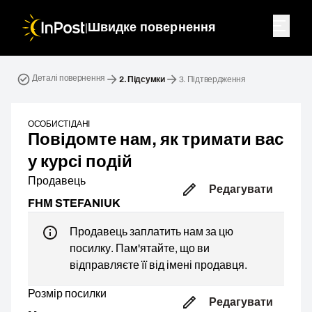
|
Швидке повернення
Зворотна посилка. Крок 2: Підсумки
Деталі повернення
2.
Підсумки
3.
Підтвердження
ОСОБИСТІ ДАНІ
Повідомте нам, як тримати вас
у курсі подій
Продавець
Редагувати
FHM STEFANIUK
Продавець заплатить нам за цю
посилку. Пам'ятайте, що ви
відправляєте її від імені продавця.
Розмір посилки
Редагувати