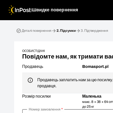
|
Швидке повернення
Зворотна посилка. Крок 2: Підсумки
Деталі повернення
2.
Підсумки
3.
Підтвердження
ОСОБИСТІ ДАНІ
Повідомте нам, як тримати вас
Продавець
Bomasport.pl
Продавець заплатить нам за цю посилку. 
продавця.
Розмір посилки
Маленька
макс. 8 × 38 × 64 cm
до 25 кг
Номер замовлення
*