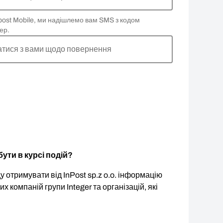
post Mobile, ми надішлемо вам SMS з кодом
ер.
затися з вами щодо повернення
ути в курсі подій?
 отримувати від InPost sp.z o.o. інформацію
ших компаній групи Integer та організацій, які