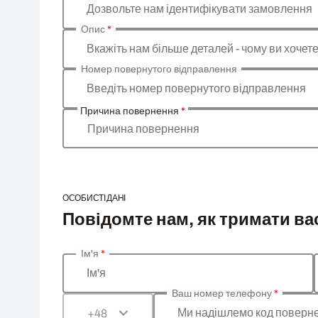
Дозвольте нам ідентифікувати замовлення
Опис
*
Вкажіть нам більше деталей - чому ви хочет
Номер повернутого відправлення
Введіть номер повернутого відправлення
Причина повернення
*
Причина повернення
ОСОБИСТІ ДАНІ
Повідомте нам, як тримати вас
Ім'я
*
Введіть ваші особисті дані
Ім'я
Ваш номер телефону
*
Ми надішлемо код поверне
+48