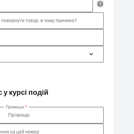
е повернути товар, в чому причина?
 у курсі подій
Прізвище
*
Прізвище
ння на цей номер