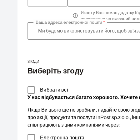
Якщо у Вас немає додатку In
повернення на вказаний ном
Ваша адреса електронної пошти
*
Ми будемо використовувати його, щоб зв'я
ЗГОДИ
Виберіть згоду
Вибрати всі
У нас відбувається багато хорошого. Хочете б
Якщо Ви цього ще не зробили, надайте свою згоду
про акції, продукти та послуги InPost sp.z o.o., ін
співпрацюють з цими компаніями через:
Електронна пошта