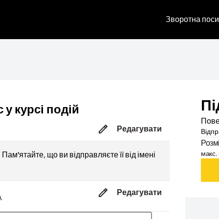
Зворотна поси
Пі
 у курсі подій
Пове
Редагувати
Відпр
Розм
макс. 
Пам'ятайте, що ви відправляєте її від імені
Редагувати
,