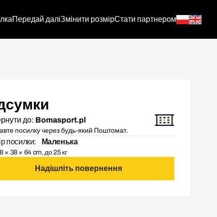
лка
Передай далі
Змінити розмір
Стати партнером
дсумки
рнути до:
Bomasport.pl
авте посилку через будь-який Поштомат.
ір посилки:
Маленька
8 × 38 × 64 cm, до 25 кг
Надішліть повернення