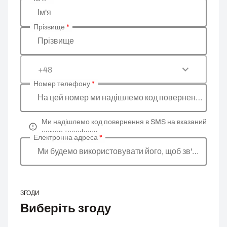
Введіть ваші особисті дані
Ім'я
Прізвище
*
Прізвище
+48
Номер телефону
*
На цей номер ми надішлемо код повернення
Ми надішлемо код повернення в SMS на вказаний
номер телефону
Електронна адреса
*
Ми будемо використовувати його, щоб зв'язатися 
ЗГОДИ
Виберіть згоду