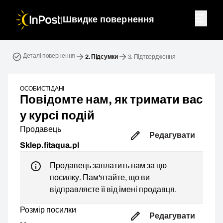
|
Швидке повернення
Зворотна посилка. Крок 2: Підсумки
Деталі повернення
2.
Підсумки
3.
Підтвердження
ОСОБИСТІ ДАНІ
Повідомте нам, як тримати вас
у курсі подій
Продавець
Редагувати
Sklep.fitaqua.pl
Продавець заплатить нам за цю
посилку. Пам'ятайте, що ви
відправляєте її від імені продавця.
Розмір посилки
Редагувати