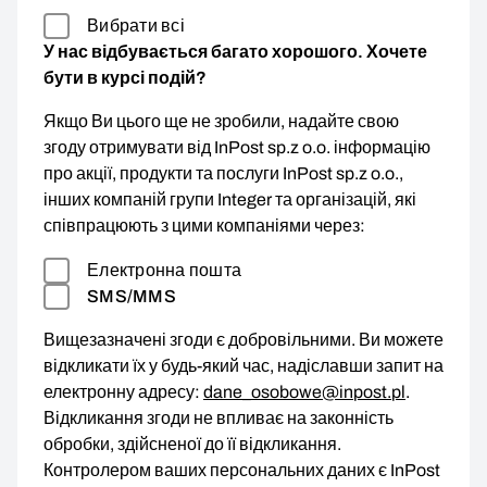
Вибрати всі
У нас відбувається багато хорошого. Хочете
бути в курсі подій?
Якщо Ви цього ще не зробили, надайте свою
згоду отримувати від InPost sp.z o.o. інформацію
про акції, продукти та послуги InPost sp.z o.o.,
інших компаній групи Integer та організацій, які
співпрацюють з цими компаніями через:
Електронна пошта
SMS/MMS
Вищезазначені згоди є добровільними. Ви можете
відкликати їх у будь-який час, надіславши запит на
електронну адресу:
dane_osobowe@inpost.pl
.
Відкликання згоди не впливає на законність
обробки, здійсненої до її відкликання.
Контролером ваших персональних даних є InPost