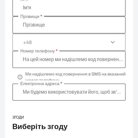
Введіть ваші особисті дані
Ім'я
Прізвище
*
Прізвище
+48
Номер телефону
*
На цей номер ми надішлемо код повернення
Ми надішлемо код повернення в SMS на вказаний
номер телефону
Електронна адреса
*
Ми будемо використовувати його, щоб зв'язатися 
ЗГОДИ
Виберіть згоду