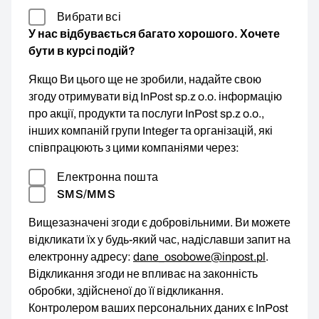
Вибрати всі
У нас відбувається багато хорошого. Хочете
бути в курсі подій?
Якщо Ви цього ще не зробили, надайте свою
згоду отримувати від InPost sp.z o.o. інформацію
про акції, продукти та послуги InPost sp.z o.o.,
інших компаній групи Integer та організацій, які
співпрацюють з цими компаніями через:
Електронна пошта
SMS/MMS
Вищезазначені згоди є добровільними. Ви можете
відкликати їх у будь-який час, надіславши запит на
електронну адресу:
dane_osobowe@inpost.pl
.
Відкликання згоди не впливає на законність
обробки, здійсненої до її відкликання.
Контролером ваших персональних даних є InPost