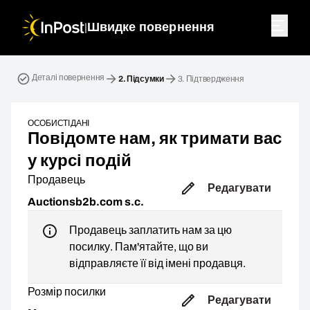
|
Швидке повернення
Зворотна посилка. Крок 2: Підсумки
Деталі повернення
2.
Підсумки
3.
Підтвердження
ОСОБИСТІ ДАНІ
Повідомте нам, як тримати вас
у курсі подій
Продавець
Редагувати
Auctionsb2b.com s.c.
Продавець заплатить нам за цю
посилку. Пам'ятайте, що ви
відправляєте її від імені продавця.
Розмір посилки
Редагувати