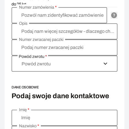
do 25 kg
Numer zamówienia
*
Pozwól nam zidentyfikować zamówienie
Opis
Podaj nam więcej szczegółów - dlaczego chcesz zwrócić towar, co jest powodem?
Numer zwracanej paczki
Podaj numer zwracanej paczki
Powód zwrotu
*
Powód zwrotu
DANE OSOBOWE
Podaj swoje dane kontaktowe
Imię
*
Wprowadź swoje dane osobowe
Imię
Nazwisko
*