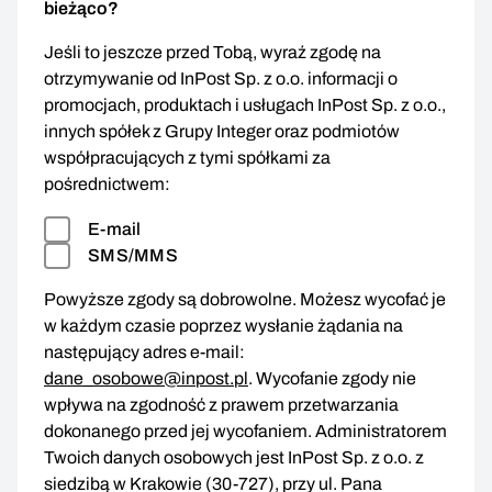
bieżąco?
Jeśli to jeszcze przed Tobą, wyraź zgodę na
otrzymywanie od InPost Sp. z o.o. informacji o
promocjach, produktach i usługach InPost Sp. z o.o.,
innych spółek z Grupy Integer oraz podmiotów
współpracujących z tymi spółkami za
pośrednictwem:
E-mail
SMS/MMS
Powyższe zgody są dobrowolne. Możesz wycofać je
w każdym czasie poprzez wysłanie żądania na
następujący adres e-mail:
dane_osobowe@inpost.pl
. Wycofanie zgody nie
wpływa na zgodność z prawem przetwarzania
dokonanego przed jej wycofaniem. Administratorem
Twoich danych osobowych jest InPost Sp. z o.o. z
siedzibą w Krakowie (30-727), przy ul. Pana