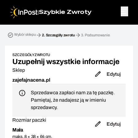
|
Szybkie Zwroty
Przesyłka zwrotna. Krok 2: Szczegóły zwrotu
Wybór sklepu
2.
Szczegóły zwrotu
3.
Podsumowanie
SZCZEGÓŁY ZWROTU
Uzupełnij wszystkie informacje
Sklep
Edytuj
zajefajnacena.pl
Sprzedawca zapłaci nam za tę paczkę.
Pamiętaj, że nadajesz ją w imieniu
sprzedawcy.
Rozmiar paczki
Edytuj
Mała
maks. 8 × 38 × 64 cm,