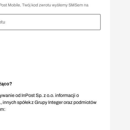
 InPost Mobile, Twój kod zwrotu wyślemy SMSem na
otu
eżąco?
wanie od InPost Sp. z o.o. informacji o
., innych spółek z Grupy Integer oraz podmiotów
em: