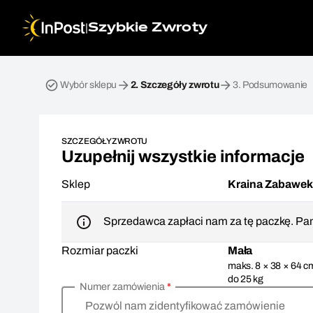
|
Szybkie Zwroty
Przesyłka zwrotna. Krok 2: Szczegóły zwrotu
Wybór sklepu
2.
Szczegóły zwrotu
3.
Podsumowanie
SZCZEGÓŁY ZWROTU
Uzupełnij wszystkie informacje
Sklep
Kraina Zabawe
Sprzedawca zapłaci nam za tę paczkę. Pam
Rozmiar paczki
Mała
maks. 8 × 38 × 64 c
do 25 kg
Numer zamówienia
*
Pozwól nam zidentyfikować zamówienie