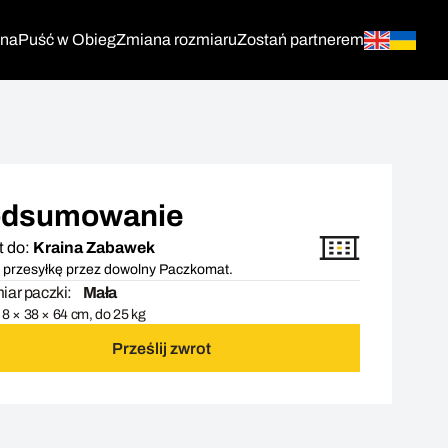
tna
Puść w Obieg
Zmiana rozmiaru
Zostań partnerem
dsumowanie
t do:
Kraina Zabawek
 przesyłkę przez dowolny Paczkomat.
ar paczki:
Mała
8 × 38 × 64 cm, do 25 kg
Prześlij zwrot