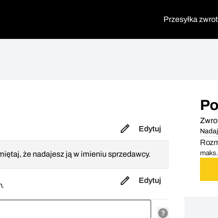
Przesyłka zwro
Po
Zwro
k
Edytuj
Nadaj
Rozmi
maks. 
iętaj, że nadajesz ją w imieniu sprzedawcy.
Edytuj
m,