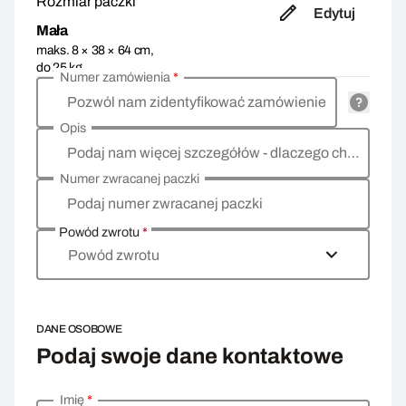
Rozmiar paczki
Edytuj
Mała
maks. 8 × 38 × 64 cm,
do 25 kg
Numer zamówienia
*
Pozwól nam zidentyfikować zamówienie
Opis
Podaj nam więcej szczegółów - dlaczego chcesz zwrócić towar, co jest powodem?
Numer zwracanej paczki
Podaj numer zwracanej paczki
Powód zwrotu
*
Powód zwrotu
DANE OSOBOWE
Podaj swoje dane kontaktowe
Imię
*