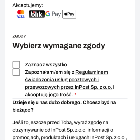
Akceptujemy:
ZGODY
Wybierz wymagane zgody
Zaznacz wszystko
Zapoznałam/em się z
Regulaminem
świadczenia usług pocztowych i
przewozowych przez InPost Sp. z o.o.
i
Zgoda wymagana
akceptuję jego treść.
*
Dzieje się u nas dużo dobrego. Chcesz być na
bieżąco?
Jeśli to jeszcze przed Tobą, wyraź zgodę na
otrzymywanie od InPost Sp. z o.o. informacji o
promocjach, produktach i usługach InPost Sp. z o.o.,