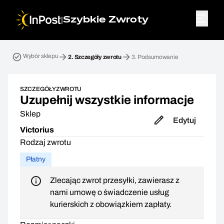
|
Szybkie Zwroty
Przesyłka zwrotna. Krok 2: Szczegóły zwrotu
Wybór sklepu
2.
Szczegóły zwrotu
3.
Podsumowanie
SZCZEGÓŁY ZWROTU
Uzupełnij wszystkie informacje
Sklep
Edytuj
Victorius
Rodzaj zwrotu
Płatny
Zlecając zwrot przesyłki, zawierasz z
nami umowę o świadczenie usług
kurierskich z obowiązkiem zapłaty.