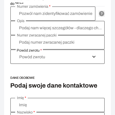
do 25 kg
Numer zamówienia
*
Pozwól nam zidentyfikować zamówienie
Opis
Podaj nam więcej szczegółów - dlaczego chcesz zwrócić towar, co jest powodem?
Numer zwracanej paczki
Podaj numer zwracanej paczki
Powód zwrotu
*
Powód zwrotu
DANE OSOBOWE
Podaj swoje dane kontaktowe
Imię
*
Wprowadź swoje dane osobowe
Imię
Nazwisko
*