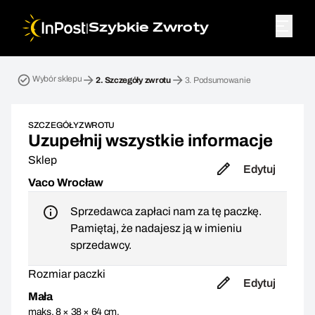
|
Szybkie Zwroty
Przesyłka zwrotna. Krok 2: Szczegóły zwrotu
Wybór sklepu
2.
Szczegóły zwrotu
3.
Podsumowanie
SZCZEGÓŁY ZWROTU
Uzupełnij wszystkie informacje
Sklep
Edytuj
Vaco Wrocław
Sprzedawca zapłaci nam za tę paczkę.
Pamiętaj, że nadajesz ją w imieniu
sprzedawcy.
Rozmiar paczki
Edytuj
Mała
maks. 8 × 38 × 64 cm,