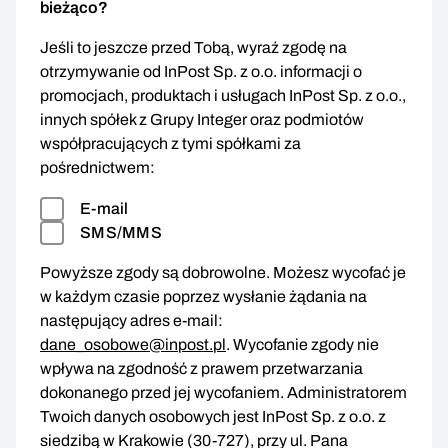
bieżąco?
Jeśli to jeszcze przed Tobą, wyraź zgodę na
otrzymywanie od InPost Sp. z o.o. informacji o
promocjach, produktach i usługach InPost Sp. z o.o.,
innych spółek z Grupy Integer oraz podmiotów
współpracujących z tymi spółkami za
pośrednictwem:
E-mail
SMS/MMS
Powyższe zgody są dobrowolne. Możesz wycofać je
w każdym czasie poprzez wysłanie żądania na
następujący adres e-mail:
dane_osobowe@inpost.pl
. Wycofanie zgody nie
wpływa na zgodność z prawem przetwarzania
dokonanego przed jej wycofaniem. Administratorem
Twoich danych osobowych jest InPost Sp. z o.o. z
siedzibą w Krakowie (30-727), przy ul. Pana