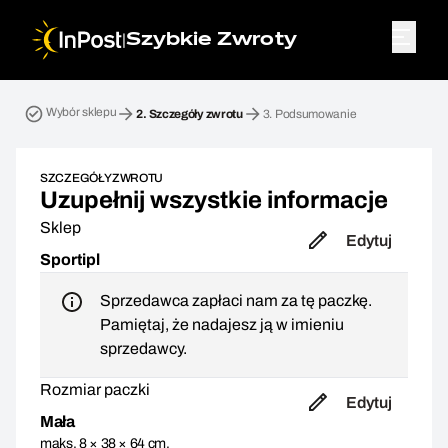
|
Szybkie Zwroty
Przesyłka zwrotna. Krok 2: Szczegóły zwrotu
Wybór sklepu
2.
Szczegóły zwrotu
3.
Podsumowanie
SZCZEGÓŁY ZWROTU
Uzupełnij wszystkie informacje
Sklep
Edytuj
Sportipl
Sprzedawca zapłaci nam za tę paczkę.
Pamiętaj, że nadajesz ją w imieniu
sprzedawcy.
Rozmiar paczki
Edytuj
Mała
maks. 8 × 38 × 64 cm,