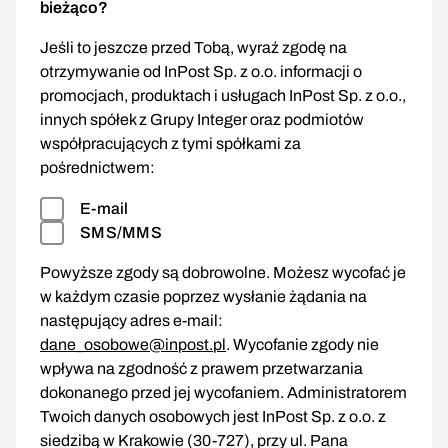
bieżąco?
Jeśli to jeszcze przed Tobą, wyraź zgodę na
otrzymywanie od InPost Sp. z o.o. informacji o
promocjach, produktach i usługach InPost Sp. z o.o.,
innych spółek z Grupy Integer oraz podmiotów
współpracujących z tymi spółkami za
pośrednictwem:
E-mail
SMS/MMS
Powyższe zgody są dobrowolne. Możesz wycofać je
w każdym czasie poprzez wysłanie żądania na
następujący adres e-mail:
dane_osobowe@inpost.pl
. Wycofanie zgody nie
wpływa na zgodność z prawem przetwarzania
dokonanego przed jej wycofaniem. Administratorem
Twoich danych osobowych jest InPost Sp. z o.o. z
siedzibą w Krakowie (30-727), przy ul. Pana