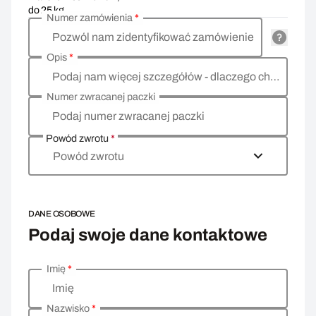
do 25 kg
Numer zamówienia
*
Pozwól nam zidentyfikować zamówienie
Opis
*
Podaj nam więcej szczegółów - dlaczego chcesz zwrócić towar, co jest powodem?
Numer zwracanej paczki
Podaj numer zwracanej paczki
Powód zwrotu
*
Powód zwrotu
DANE OSOBOWE
Podaj swoje dane kontaktowe
Imię
*
Wprowadź swoje dane osobowe
Imię
Nazwisko
*