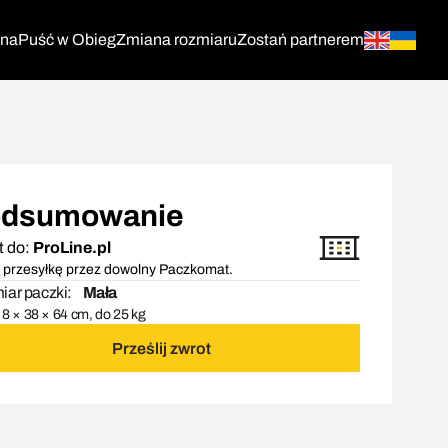
tna
Puść w Obieg
Zmiana rozmiaru
Zostań partnerem
dsumowanie
t do:
ProLine.pl
 przesyłkę przez dowolny Paczkomat.
ar paczki:
Mała
8 × 38 × 64 cm, do 25 kg
Prześlij zwrot