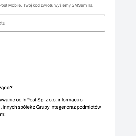
 InPost Mobile, Twój kod zwrotu wyślemy SMSem na
otu
eżąco?
wanie od InPost Sp. z o.o. informacji o
., innych spółek z Grupy Integer oraz podmiotów
em: