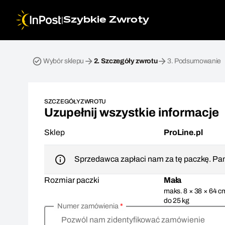
|
Szybkie Zwroty
Przesyłka zwrotna. Krok 2: Szczegóły zwrotu
Wybór sklepu
2.
Szczegóły zwrotu
3.
Podsumowanie
SZCZEGÓŁY ZWROTU
Uzupełnij wszystkie informacje
Sklep
ProLine.pl
Sprzedawca zapłaci nam za tę paczkę. Pam
Rozmiar paczki
Mała
maks. 8 × 38 × 64 c
do 25 kg
Numer zamówienia
*
Pozwól nam zidentyfikować zamówienie