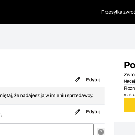
Przesyłka zwro
Po
Zwro
Edytuj
Nadaj
Rozmi
maks. 
iętaj, że nadajesz ją w imieniu sprzedawcy.
Edytuj
m,