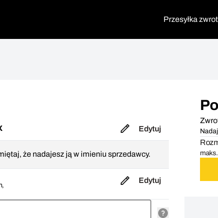
Przesyłka zwro
Po
Zwro
X
Edytuj
Nadaj
Rozmi
maks. 
iętaj, że nadajesz ją w imieniu sprzedawcy.
Edytuj
m,