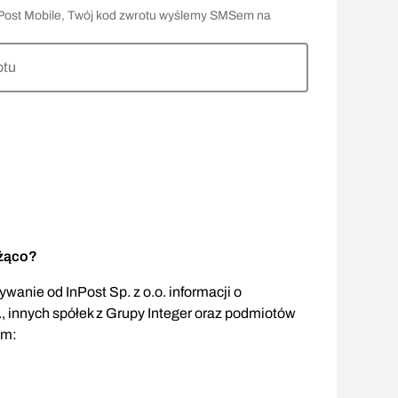
 InPost Mobile, Twój kod zwrotu wyślemy SMSem na
otu
eżąco?
wanie od InPost Sp. z o.o. informacji o
., innych spółek z Grupy Integer oraz podmiotów
em: