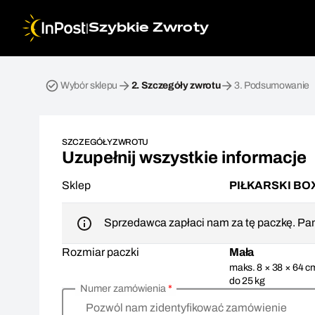
|
Szybkie Zwroty
Przesyłka zwrotna. Krok 2: Szczegóły zwrotu
Wybór sklepu
2.
Szczegóły zwrotu
3.
Podsumowanie
SZCZEGÓŁY ZWROTU
Uzupełnij wszystkie informacje
Sklep
PIŁKARSKI BO
Sprzedawca zapłaci nam za tę paczkę. Pam
Rozmiar paczki
Mała
maks. 8 × 38 × 64 c
do 25 kg
Numer zamówienia
*
Pozwól nam zidentyfikować zamówienie