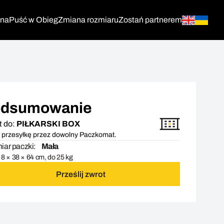
tna
Puść w Obieg
Zmiana rozmiaru
Zostań partnerem
dsumowanie
t do:
PIŁKARSKI BOX
 przesyłkę przez dowolny Paczkomat.
ar paczki:
Mała
8 × 38 × 64 cm, do 25 kg
Prześlij zwrot