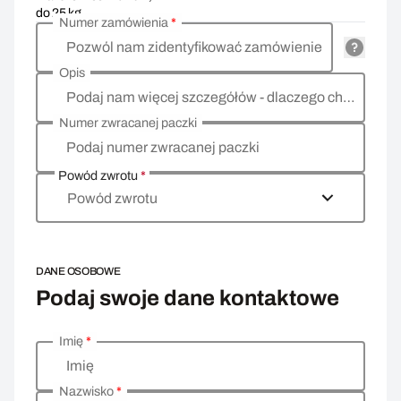
do 25 kg
Numer zamówienia
*
Pozwól nam zidentyfikować zamówienie
Opis
Podaj nam więcej szczegółów - dlaczego chcesz zwrócić towar, co jest powodem?
Numer zwracanej paczki
Podaj numer zwracanej paczki
Powód zwrotu
*
Powód zwrotu
DANE OSOBOWE
Podaj swoje dane kontaktowe
Imię
*
Wprowadź swoje dane osobowe
Imię
Nazwisko
*