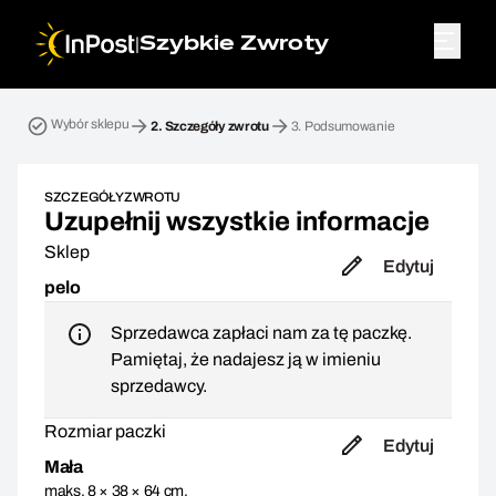
|
Szybkie Zwroty
Przesyłka zwrotna. Krok 2: Szczegóły zwrotu
Wybór sklepu
2.
Szczegóły zwrotu
3.
Podsumowanie
SZCZEGÓŁY ZWROTU
Uzupełnij wszystkie informacje
Sklep
Edytuj
pelo
Sprzedawca zapłaci nam za tę paczkę.
Pamiętaj, że nadajesz ją w imieniu
sprzedawcy.
Rozmiar paczki
Edytuj
Mała
maks. 8 × 38 × 64 cm,