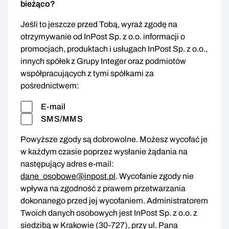
bieżąco?
Jeśli to jeszcze przed Tobą, wyraź zgodę na
otrzymywanie od InPost Sp. z o.o. informacji o
promocjach, produktach i usługach InPost Sp. z o.o.,
innych spółek z Grupy Integer oraz podmiotów
współpracujących z tymi spółkami za
pośrednictwem:
E-mail
SMS/MMS
Powyższe zgody są dobrowolne. Możesz wycofać je
w każdym czasie poprzez wysłanie żądania na
następujący adres e-mail:
dane_osobowe@inpost.pl
. Wycofanie zgody nie
wpływa na zgodność z prawem przetwarzania
dokonanego przed jej wycofaniem. Administratorem
Twoich danych osobowych jest InPost Sp. z o.o. z
siedzibą w Krakowie (30-727), przy ul. Pana