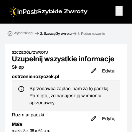
|
Szybkie Zwroty
Przesyłka zwrotna. Krok 2: Szczegóły zwrotu
Wybór sklepu
2.
Szczegóły zwrotu
3.
Podsumowanie
SZCZEGÓŁY ZWROTU
Uzupełnij wszystkie informacje
Sklep
Edytuj
ostrzenienozyczek.pl
Sprzedawca zapłaci nam za tę paczkę.
Pamiętaj, że nadajesz ją w imieniu
sprzedawcy.
Rozmiar paczki
Edytuj
Mała
maks. 8 × 38 × 64 cm,