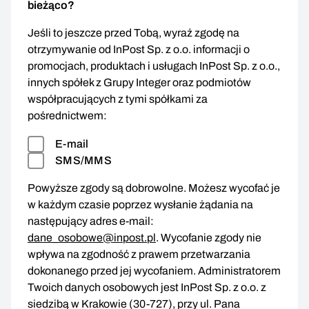
bieżąco?
Jeśli to jeszcze przed Tobą, wyraź zgodę na
otrzymywanie od InPost Sp. z o.o. informacji o
promocjach, produktach i usługach InPost Sp. z o.o.,
innych spółek z Grupy Integer oraz podmiotów
współpracujących z tymi spółkami za
pośrednictwem:
E-mail
SMS/MMS
Powyższe zgody są dobrowolne. Możesz wycofać je
w każdym czasie poprzez wysłanie żądania na
następujący adres e-mail:
dane_osobowe@inpost.pl
. Wycofanie zgody nie
wpływa na zgodność z prawem przetwarzania
dokonanego przed jej wycofaniem. Administratorem
Twoich danych osobowych jest InPost Sp. z o.o. z
siedzibą w Krakowie (30-727), przy ul. Pana