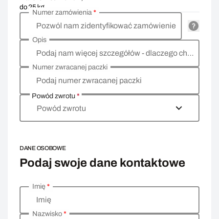
do 25 kg
Numer zamówienia
*
Pozwól nam zidentyfikować zamówienie
Opis
Podaj nam więcej szczegółów - dlaczego chcesz zwrócić towar, co jest powodem?
Numer zwracanej paczki
Podaj numer zwracanej paczki
Powód zwrotu
*
Powód zwrotu
DANE OSOBOWE
Podaj swoje dane kontaktowe
Imię
*
Wprowadź swoje dane osobowe
Imię
Nazwisko
*