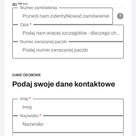
do 25 kg
Numer zamówienia
Pozwól nam zidentyfikować zamówienie
Opis
*
Podaj nam więcej szczegółów - dlaczego chcesz zwrócić towar, co jest powodem?
Numer zwracanej paczki
Podaj numer zwracanej paczki
DANE OSOBOWE
Podaj swoje dane kontaktowe
Imię
*
Wprowadź swoje dane osobowe
Imię
Nazwisko
*
Nazwisko