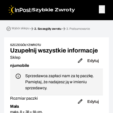
|
Szybkie Zwroty
Przesyłka zwrotna. Krok 2: Szczegóły zwrotu
Wybór sklepu
2.
Szczegóły zwrotu
3.
Podsumowanie
SZCZEGÓŁY ZWROTU
Uzupełnij wszystkie informacje
Sklep
Edytuj
njumobile
Sprzedawca zapłaci nam za tę paczkę.
Pamiętaj, że nadajesz ją w imieniu
sprzedawcy.
Rozmiar paczki
Edytuj
Mała
maks. 8 × 38 × 64 cm,