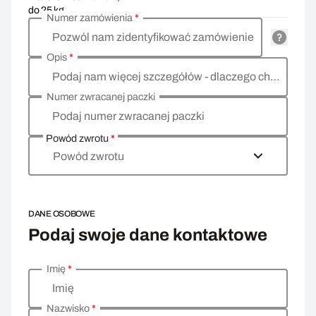
do 25 kg
Numer zamówienia
*
Pozwól nam zidentyfikować zamówienie
Opis
*
Podaj nam więcej szczegółów - dlaczego chcesz zwrócić towar, co jest powodem?
Numer zwracanej paczki
Podaj numer zwracanej paczki
Powód zwrotu
*
Powód zwrotu
DANE OSOBOWE
Podaj swoje dane kontaktowe
Imię
*
Wprowadź swoje dane osobowe
Imię
Nazwisko
*