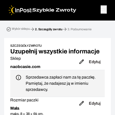
|
Szybkie Zwroty
Przesyłka zwrotna. Krok 2: Szczegóły zwrotu
Wybór sklepu
2.
Szczegóły zwrotu
3.
Podsumowanie
SZCZEGÓŁY ZWROTU
Uzupełnij wszystkie informacje
Sklep
Edytuj
naobcasie.com
Sprzedawca zapłaci nam za tę paczkę.
Pamiętaj, że nadajesz ją w imieniu
sprzedawcy.
Rozmiar paczki
Edytuj
Mała
maks. 8 × 38 × 64 cm,