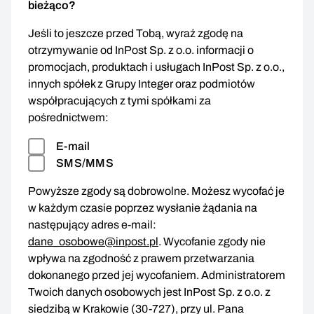
bieżąco?
Jeśli to jeszcze przed Tobą, wyraź zgodę na
otrzymywanie od InPost Sp. z o.o. informacji o
promocjach, produktach i usługach InPost Sp. z o.o.,
innych spółek z Grupy Integer oraz podmiotów
współpracujących z tymi spółkami za
pośrednictwem:
E-mail
SMS/MMS
Powyższe zgody są dobrowolne. Możesz wycofać je
w każdym czasie poprzez wysłanie żądania na
następujący adres e-mail:
dane_osobowe@inpost.pl
. Wycofanie zgody nie
wpływa na zgodność z prawem przetwarzania
dokonanego przed jej wycofaniem. Administratorem
Twoich danych osobowych jest InPost Sp. z o.o. z
siedzibą w Krakowie (30-727), przy ul. Pana