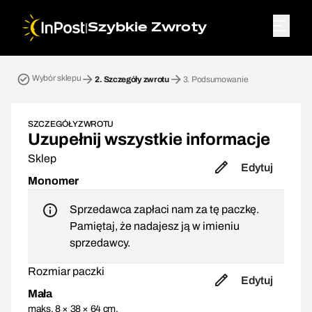
|
Szybkie Zwroty
Przesyłka zwrotna. Krok 2: Szczegóły zwrotu
Wybór sklepu
2.
Szczegóły zwrotu
3.
Podsumowanie
SZCZEGÓŁY ZWROTU
Uzupełnij wszystkie informacje
Sklep
Edytuj
Monomer
Sprzedawca zapłaci nam za tę paczkę.
Pamiętaj, że nadajesz ją w imieniu
sprzedawcy.
Rozmiar paczki
Edytuj
Mała
maks. 8 × 38 × 64 cm,