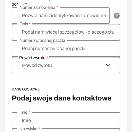
do 25 kg
Numer zamówienia
*
Pozwól nam zidentyfikować zamówienie
Opis
*
Podaj nam więcej szczegółów - dlaczego chcesz zwrócić towar, co jest powodem?
Numer zwracanej paczki
Podaj numer zwracanej paczki
Powód zwrotu
*
Powód zwrotu
DANE OSOBOWE
Podaj swoje dane kontaktowe
Imię
*
Wprowadź swoje dane osobowe
Imię
Nazwisko
*