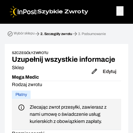
|
Szybkie Zwroty
Przesyłka zwrotna. Krok 2: Szczegóły zwrotu
Wybór sklepu
2.
Szczegóły zwrotu
3.
Podsumowanie
SZCZEGÓŁY ZWROTU
Uzupełnij wszystkie informacje
Sklep
Edytuj
Mega Medic
Rodzaj zwrotu
Płatny
Zlecając zwrot przesyłki, zawierasz z
nami umowę o świadczenie usług
kurierskich z obowiązkiem zapłaty.