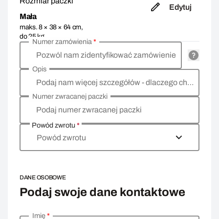
Rozmiar paczki
Edytuj
Mała
maks. 8 × 38 × 64 cm,
do 25 kg
Numer zamówienia
*
Pozwól nam zidentyfikować zamówienie
Opis
Podaj nam więcej szczegółów - dlaczego chcesz zwrócić towar, co jest powodem?
Numer zwracanej paczki
Podaj numer zwracanej paczki
Powód zwrotu
*
Powód zwrotu
DANE OSOBOWE
Podaj swoje dane kontaktowe
Imię
*