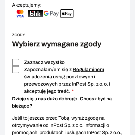
Akceptujemy:
ZGODY
Wybierz wymagane zgody
Zaznacz wszystko
Zapoznałam/em się z
Regulaminem
świadczenia usług pocztowych i
przewozowych przez InPost Sp. z o.o.
i
Zgoda wymagana
akceptuję jego treść.
*
Dzieje się u nas dużo dobrego. Chcesz być na
bieżąco?
Jeśli to jeszcze przed Tobą, wyraź zgodę na
otrzymywanie od InPost Sp. z o.o. informacji o
promocjach, produktach i usługach InPost Sp. z o.o.,