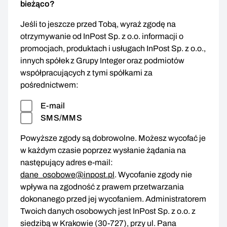
bieżąco?
Jeśli to jeszcze przed Tobą, wyraź zgodę na
otrzymywanie od InPost Sp. z o.o. informacji o
promocjach, produktach i usługach InPost Sp. z o.o.,
innych spółek z Grupy Integer oraz podmiotów
współpracujących z tymi spółkami za
pośrednictwem:
E-mail
SMS/MMS
Powyższe zgody są dobrowolne. Możesz wycofać je
w każdym czasie poprzez wysłanie żądania na
następujący adres e-mail:
dane_osobowe@inpost.pl
. Wycofanie zgody nie
wpływa na zgodność z prawem przetwarzania
dokonanego przed jej wycofaniem. Administratorem
Twoich danych osobowych jest InPost Sp. z o.o. z
siedzibą w Krakowie (30-727), przy ul. Pana