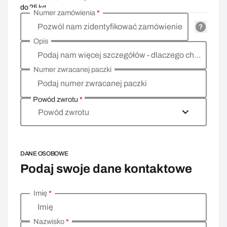
do 25 kg
Numer zamówienia
*
Pozwól nam zidentyfikować zamówienie
Opis
Podaj nam więcej szczegółów - dlaczego chcesz zwrócić towar, co jest powodem?
Numer zwracanej paczki
Podaj numer zwracanej paczki
Powód zwrotu
*
Powód zwrotu
DANE OSOBOWE
Podaj swoje dane kontaktowe
Imię
*
Wprowadź swoje dane osobowe
Imię
Nazwisko
*