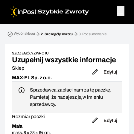
|
Szybkie Zwroty
Przesyłka zwrotna. Krok 2: Szczegóły zwrotu
Wybór sklepu
2.
Szczegóły zwrotu
3.
Podsumowanie
SZCZEGÓŁY ZWROTU
Uzupełnij wszystkie informacje
Sklep
Edytuj
MAX-EL Sp. z o.o.
Sprzedawca zapłaci nam za tę paczkę.
Pamiętaj, że nadajesz ją w imieniu
sprzedawcy.
Rozmiar paczki
Edytuj
Mała
maks. 8 × 38 × 64 cm,