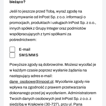
bieżąco?
Jeśli to jeszcze przed Tobą, wyraź zgodę na
otrzymywanie od InPost Sp. z o.o. informacji o
promocjach, produktach i usługach InPost Sp. z o.o.,
innych spółek z Grupy Integer oraz podmiotów
współpracujących z tymi spółkami za
pośrednictwem:
E-mail
SMS/MMS
Powyższe zgody są dobrowolne. Możesz wycofać je
w każdym czasie poprzez wysłanie żądania na
następujący adres e-mail:
dane_osobowe@inpost.pl
. Wycofanie zgody nie
wpływa na zgodność z prawem przetwarzania
dokonanego przed jej wycofaniem. Administratorem
Twoich danych osobowych jest InPost Sp. z o.o. z
siedzibą w Krakowie (30-727), przy ul. Pana