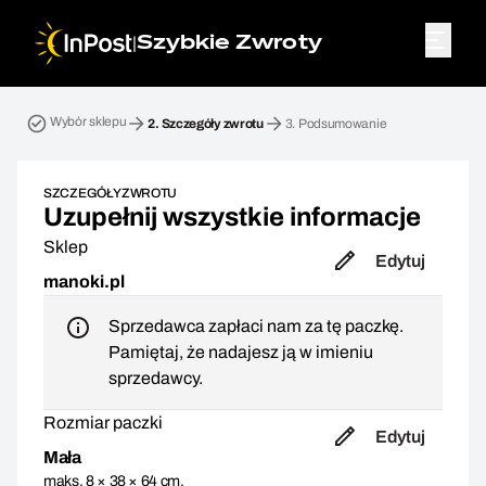
|
Szybkie Zwroty
Przesyłka zwrotna. Krok 2: Szczegóły zwrotu
Wybór sklepu
2.
Szczegóły zwrotu
3.
Podsumowanie
SZCZEGÓŁY ZWROTU
Uzupełnij wszystkie informacje
Sklep
Edytuj
manoki.pl
Sprzedawca zapłaci nam za tę paczkę.
Pamiętaj, że nadajesz ją w imieniu
sprzedawcy.
Rozmiar paczki
Edytuj
Mała
maks. 8 × 38 × 64 cm,