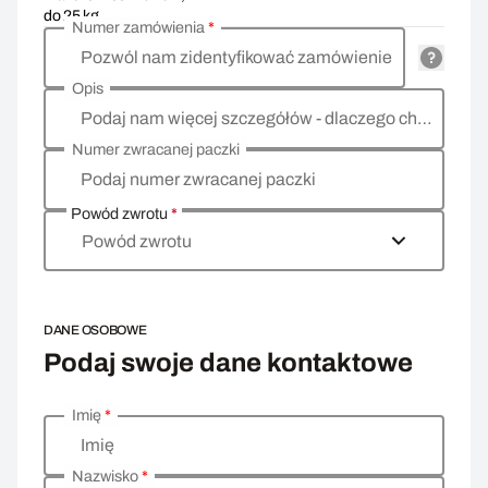
do 25 kg
Numer zamówienia
*
Pozwól nam zidentyfikować zamówienie
Opis
Podaj nam więcej szczegółów - dlaczego chcesz zwrócić towar, co jest powodem?
Numer zwracanej paczki
Podaj numer zwracanej paczki
Powód zwrotu
*
Powód zwrotu
DANE OSOBOWE
Podaj swoje dane kontaktowe
Imię
*
Wprowadź swoje dane osobowe
Imię
Nazwisko
*