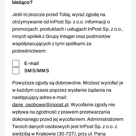
bieżąco?
Jeśli to jeszcze przed Tobą, wyraź zgodę na
otrzymywanie od InPost Sp. z o.o. informacji o
promocjach, produktach i usługach InPost Sp. z o.o.,
innych spółek z Grupy Integer oraz podmiotów
współpracujących z tymi spółkami za
pośrednictwem:
E-mail
SMS/MMS
Powyższe zgody są dobrowolne. Możesz wycofać je
w każdym czasie poprzez wysłanie żądania na
następujący adres e-mail:
dane_osobowe@inpost.pl
. Wycofanie zgody nie
wpływa na zgodność z prawem przetwarzania
dokonanego przed jej wycofaniem. Administratorem
Twoich danych osobowych jest InPost Sp. z o.o. z
siedzibą w Krakowie (30-727), przy ul. Pana