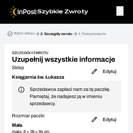
|
Szybkie Zwroty
Przesyłka zwrotna. Krok 2: Szczegóły zwrotu
Wybór sklepu
2.
Szczegóły zwrotu
3.
Podsumowanie
SZCZEGÓŁY ZWROTU
Uzupełnij wszystkie informacje
Sklep
Edytuj
Księgarnia św. Łukasza
Sprzedawca zapłaci nam za tę paczkę.
Pamiętaj, że nadajesz ją w imieniu
sprzedawcy.
Rozmiar paczki
Edytuj
Mała
maks. 8 × 38 × 64 cm,