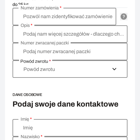
do 25 kg
Numer zamówienia
*
Pozwól nam zidentyfikować zamówienie
Opis
*
Podaj nam więcej szczegółów - dlaczego chcesz zwrócić towar, co jest powodem?
Numer zwracanej paczki
Podaj numer zwracanej paczki
Powód zwrotu
*
Powód zwrotu
DANE OSOBOWE
Podaj swoje dane kontaktowe
Imię
*
Wprowadź swoje dane osobowe
Imię
Nazwisko
*