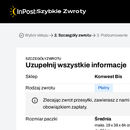
|
Szybkie Zwroty
Przesyłka zwrotna. Krok 2: Szczegóły zwrotu
Wybór sklepu
2.
Szczegóły zwrotu
3.
Podsumowanie
SZCZEGÓŁY ZWROTU
Uzupełnij wszystkie informacje
Sklep
Konwest Bis
Rodzaj zwrotu
Płatny
Zlecając zwrot przesyłki, zawierasz z nam
obowiązkiem zapłaty.
Rozmiar paczki
Średnia
maks. 19 x 38 x 64 c