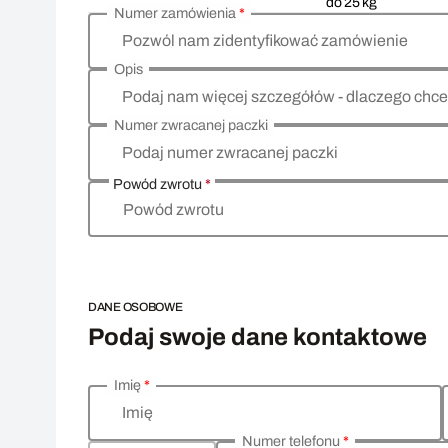
do 25 kg
Numer zamówienia
*
Pozwól nam zidentyfikować zamówienie
Opis
Podaj nam więcej szczegółów - dlaczego chce
Numer zwracanej paczki
Podaj numer zwracanej paczki
Powód zwrotu
*
Powód zwrotu
DANE OSOBOWE
Podaj swoje dane kontaktowe
Imię
*
Wprowadź swoje dane osobowe
Imię
Numer telefonu
*