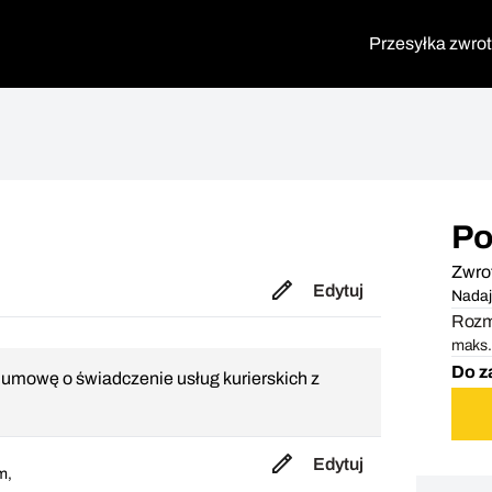
Przesyłka zwro
Po
Zwro
Edytuj
Nadaj
Rozmi
maks. 
Do z
i umowę o świadczenie usług kurierskich z
Edytuj
m,