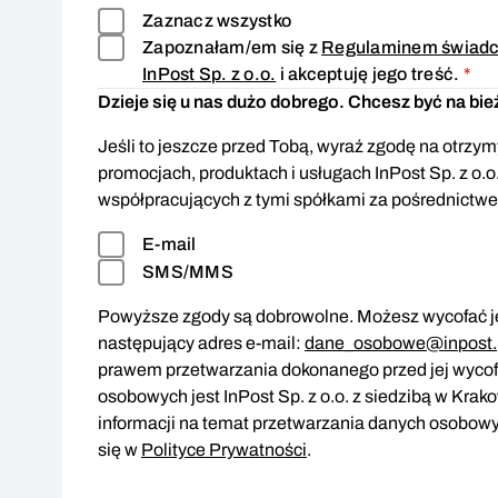
Zaznacz wszystko
Zapoznałam/em się z
Regulaminem świadcz
Zg
InPost Sp. z o.o.
i akceptuję jego treść.
*
Dzieje się u nas dużo dobrego. Chcesz być na bi
Jeśli to jeszcze przed Tobą, wyraź zgodę na otrzymy
promocjach, produktach i usługach InPost Sp. z o.o
współpracujących z tymi spółkami za pośrednictw
E-mail
SMS/MMS
Powyższe zgody są dobrowolne. Możesz wycofać je
następujący adres e-mail:
dane_osobowe@inpost.
prawem przetwarzania dokonanego przed jej wyco
osobowych jest InPost Sp. z o.o. z siedzibą w Krak
informacji na temat przetwarzania danych osobowy
się w
Polityce Prywatności
.