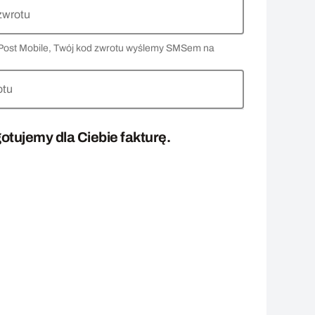
zwrotu
 InPost Mobile, Twój kod zwrotu wyślemy SMSem na
otu
otujemy dla Ciebie fakturę.