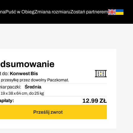
tna
Puść w Obieg
Zmiana rozmiaru
Zostań partnerem
dsumowanie
t do:
Konwest Bis
 przesyłkę przez dowolny Paczkomat.
ar paczki:
Średnia
19 x 38 x 64 cm, do 25 kg
12.99
ZŁ
apłaty:
Prześlij zwrot