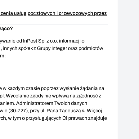
enia usług pocztowych i przewozowych przez
oda wymagana
eżąco?
wanie od InPost Sp. z o.o. informacji o
., innych spółek z Grupy Integer oraz podmiotów
em:
 w każdym czasie poprzez wysłanie żądania na
pl
. Wycofanie zgody nie wpływa na zgodność z
faniem. Administratorem Twoich danych
owie (30-727), przy ul. Pana Tadeusza 4. Więcej
ch, w tym o przysługujących Ci prawach znajduje