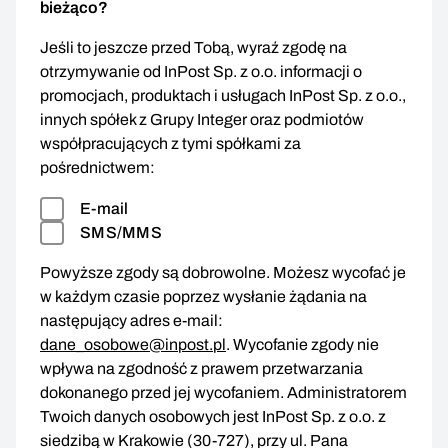
bieżąco?
Jeśli to jeszcze przed Tobą, wyraź zgodę na
otrzymywanie od InPost Sp. z o.o. informacji o
promocjach, produktach i usługach InPost Sp. z o.o.,
innych spółek z Grupy Integer oraz podmiotów
współpracujących z tymi spółkami za
pośrednictwem:
E-mail
SMS/MMS
Powyższe zgody są dobrowolne. Możesz wycofać je
w każdym czasie poprzez wysłanie żądania na
następujący adres e-mail:
dane_osobowe@inpost.pl
. Wycofanie zgody nie
wpływa na zgodność z prawem przetwarzania
dokonanego przed jej wycofaniem. Administratorem
Twoich danych osobowych jest InPost Sp. z o.o. z
siedzibą w Krakowie (30-727), przy ul. Pana