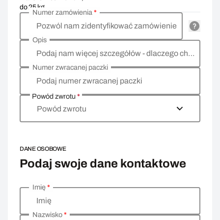
do 25 kg
Numer zamówienia
*
Pozwól nam zidentyfikować zamówienie
Opis
Podaj nam więcej szczegółów - dlaczego chcesz zwrócić towar, co jest powodem?
Numer zwracanej paczki
Podaj numer zwracanej paczki
Powód zwrotu
*
Powód zwrotu
DANE OSOBOWE
Podaj swoje dane kontaktowe
Imię
*
Wprowadź swoje dane osobowe
Imię
Nazwisko
*