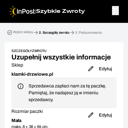
|
Szybkie Zwroty
Przesyłka zwrotna. Krok 2: Szczegóły zwrotu
Wybór sklepu
2.
Szczegóły zwrotu
3.
Podsumowanie
SZCZEGÓŁY ZWROTU
Uzupełnij wszystkie informacje
Sklep
Edytuj
klamki-drzwiowe.pl
Sprzedawca zapłaci nam za tę paczkę.
Pamiętaj, że nadajesz ją w imieniu
sprzedawcy.
Rozmiar paczki
Edytuj
Mała
maks. 8 × 38 × 64 cm,