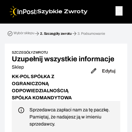
|
Szybkie Zwroty
Przesyłka zwrotna. Krok 2: Szczegóły zwrotu
Wybór sklepu
2.
Szczegóły zwrotu
3.
Podsumowanie
SZCZEGÓŁY ZWROTU
Uzupełnij wszystkie informacje
Sklep
Edytuj
KK-POL SPÓŁKA Z
OGRANICZONĄ
ODPOWIEDZIALNOŚCIĄ
SPÓŁKA KOMANDYTOWA
Sprzedawca zapłaci nam za tę paczkę.
Pamiętaj, że nadajesz ją w imieniu
sprzedawcy.