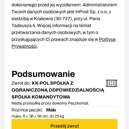
dokonanego przed jej wycofaniem. Administratorem
Twoich danych osobowych jest InPost Sp. z o.o. z
siedzibą w Krakowie (30-727), przy ul. Pana
Tadeusza 4. Więcej informacji na temat
przetwarzania danych osobowych, w tym o
przysługujących Ci prawach znajduje się w
Polityce
Prywatności
.
Podsumowanie
Zwrot do:
KK-POL SPÓŁKA Z
OGRANICZONĄ ODPOWIEDZIALNOŚCIĄ
SPÓŁKA KOMANDYTOWA
Nadaj przesyłkę przez dowolny Paczkomat.
Rozmiar paczki:
Mała
maks. 8 × 38 × 64 cm, do 25 kg
Prześlij zwrot