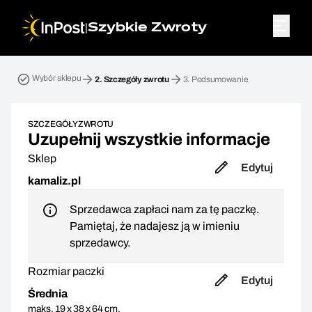
|
Szybkie Zwroty
Przesyłka zwrotna. Krok 2: Szczegóły zwrotu
Wybór sklepu
2.
Szczegóły zwrotu
3.
Podsumowanie
SZCZEGÓŁY ZWROTU
Uzupełnij wszystkie informacje
Sklep
Edytuj
kamaliz.pl
Sprzedawca zapłaci nam za tę paczkę.
Pamiętaj, że nadajesz ją w imieniu
sprzedawcy.
Rozmiar paczki
Edytuj
Średnia
maks. 19 x 38 x 64 cm,