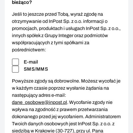
bieżąco?
Jeśli to jeszcze przed Tobą, wyraź zgodę na
otrzymywanie od InPost Sp. z o.o. informacji o
promocjach, produktach i usługach InPost Sp. z o.o.,
innych spółek z Grupy Integer oraz podmiotów
współpracujących z tymi spółkami za
pośrednictwem:
E-mail
SMS/MMS
Powyższe zgody są dobrowolne. Możesz wycofać je
w każdym czasie poprzez wysłanie żądania na
następujący adres e-mail:
dane_osobowe@inpost.pl
. Wycofanie zgody nie
wpływa na zgodność z prawem przetwarzania
dokonanego przed jej wycofaniem. Administratorem
Twoich danych osobowych jest InPost Sp. z o.o. z
siedzibą w Krakowie (30-727), przy ul. Pana