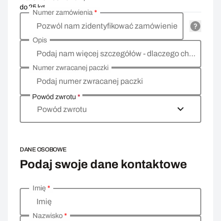
do 25 kg
Numer zamówienia
*
Pozwól nam zidentyfikować zamówienie
Opis
Podaj nam więcej szczegółów - dlaczego chcesz zwrócić towar, co jest powodem?
Numer zwracanej paczki
Podaj numer zwracanej paczki
Powód zwrotu
*
Powód zwrotu
DANE OSOBOWE
Podaj swoje dane kontaktowe
Imię
*
Wprowadź swoje dane osobowe
Imię
Nazwisko
*