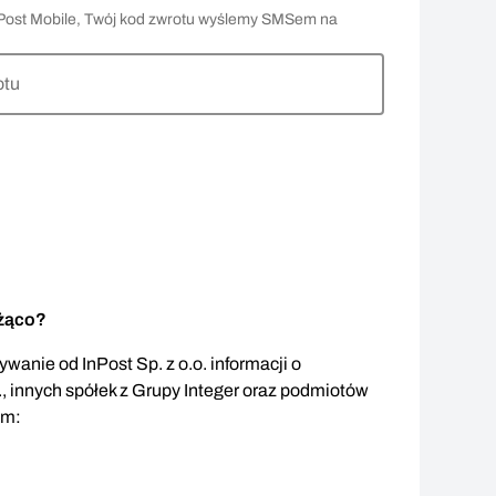
 InPost Mobile, Twój kod zwrotu wyślemy SMSem na
otu
eżąco?
wanie od InPost Sp. z o.o. informacji o
., innych spółek z Grupy Integer oraz podmiotów
em: