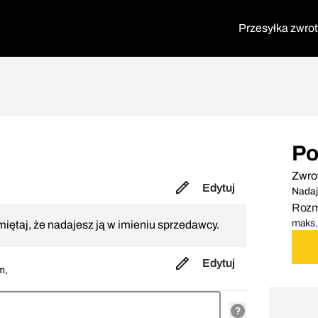
Przesyłka zwro
Po
Zwro
Edytuj
Nadaj
Rozmi
maks. 
iętaj, że nadajesz ją w imieniu sprzedawcy.
Edytuj
m,