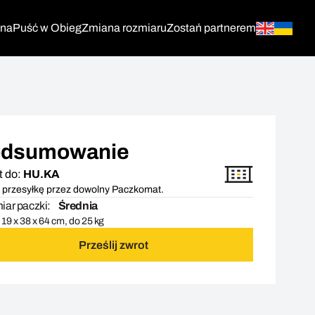
tna
Puść w Obieg
Zmiana rozmiaru
Zostań partnerem
dsumowanie
t do:
HU.KA
 przesyłkę przez dowolny Paczkomat.
ar paczki:
Średnia
19 x 38 x 64 cm, do 25 kg
Prześlij zwrot