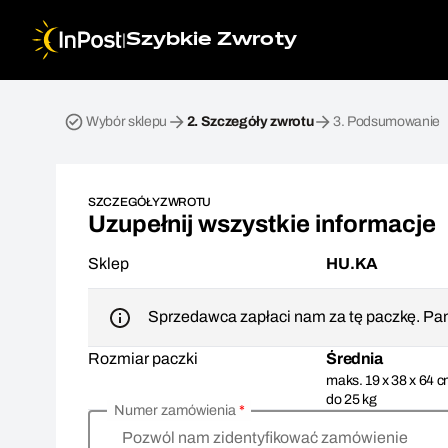
|
Szybkie Zwroty
Przesyłka zwrotna. Krok 2: Szczegóły zwrotu
Wybór sklepu
2.
Szczegóły zwrotu
3.
Podsumowanie
SZCZEGÓŁY ZWROTU
Uzupełnij wszystkie informacje
Sklep
HU.KA
Sprzedawca zapłaci nam za tę paczkę. Pam
Rozmiar paczki
Średnia
maks. 19 x 38 x 64 c
do 25 kg
Numer zamówienia
*
Pozwól nam zidentyfikować zamówienie