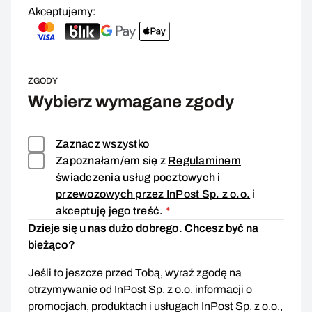
Akceptujemy:
ZGODY
Wybierz wymagane zgody
Zaznacz wszystko
Zapoznałam/em się z
Regulaminem
świadczenia usług pocztowych i
przewozowych przez InPost Sp. z o.o.
i
Zgoda wymagana
akceptuję jego treść.
*
Dzieje się u nas dużo dobrego. Chcesz być na
bieżąco?
Jeśli to jeszcze przed Tobą, wyraź zgodę na
otrzymywanie od InPost Sp. z o.o. informacji o
promocjach, produktach i usługach InPost Sp. z o.o.,