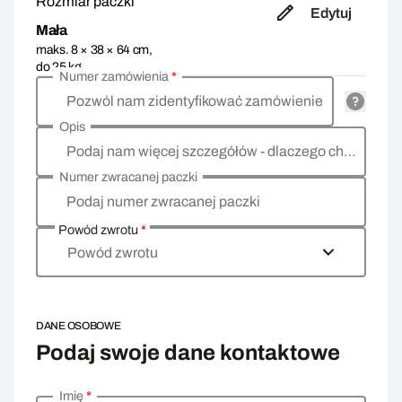
Rozmiar paczki
Edytuj
Mała
maks. 8 × 38 × 64 cm,
do 25 kg
Numer zamówienia
*
Pozwól nam zidentyfikować zamówienie
Opis
Podaj nam więcej szczegółów - dlaczego chcesz zwrócić towar, co jest powodem?
Numer zwracanej paczki
Podaj numer zwracanej paczki
Powód zwrotu
*
Powód zwrotu
DANE OSOBOWE
Podaj swoje dane kontaktowe
Imię
*