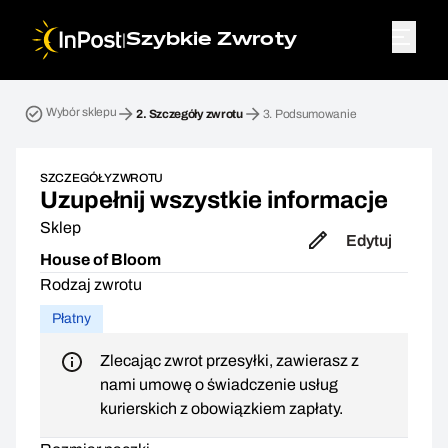
|
Szybkie Zwroty
Przesyłka zwrotna. Krok 2: Szczegóły zwrotu
Wybór sklepu
2.
Szczegóły zwrotu
3.
Podsumowanie
SZCZEGÓŁY ZWROTU
Uzupełnij wszystkie informacje
Sklep
Edytuj
House of Bloom
Rodzaj zwrotu
Płatny
Zlecając zwrot przesyłki, zawierasz z
nami umowę o świadczenie usług
kurierskich z obowiązkiem zapłaty.